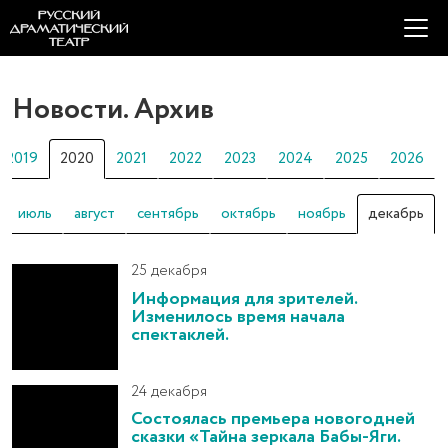
Новости. Архив
2019
2020
2021
2022
2023
2024
2025
2026
июль
август
сентябрь
октябрь
ноябрь
декабрь
25 декабря
Информация для зрителей.
Изменилось время начала
спектаклей.
24 декабря
Состоялась премьера новогодней
сказки «Тайна зеркала Бабы-Яги.