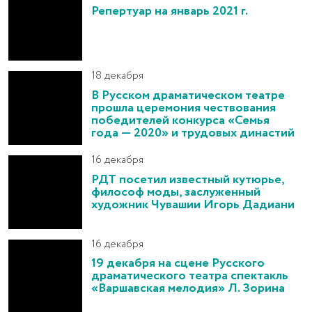
Репертуар на январь 2021 г.
18 декабря
В Русском драматическом театре
прошла церемония чествования
победителей конкурса «Семья
года — 2020» и трудовых династий
16 декабря
РДТ посетил известный кутюрье,
философ моды, заслуженный
художник Чувашии Игорь Дадиани
16 декабря
19 декабря на сцене Русского
драматического театра спектакль
«Варшавская мелодия» Л. Зорина