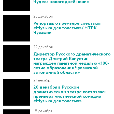
Чудеса новогодней ночи»
23 декабря
Репортаж о премьере спектакля
«Музыка для толстых»/ НТРК
Чувашии
22 декабря
Директор Русского драматического
театра Дмитрий Капустин
награжден памятной медалью «100-
летие образования Чувашской
автономной области»
21 декабря
20 декабря в Русском
драматическом театре состоялась
премьера мистической комедии
«Музыка для толстых»
18 декабря