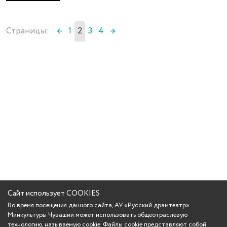
Страницы:
←
1
2
3
4
→
Сайт использует COOKIES
Во время посещения данного сайта, АУ «Русский драмтеатр»
Минкультуры Чувашии может использовать общеотраслевую
технологию, называемую cookie. Файлы cookie представляют собой