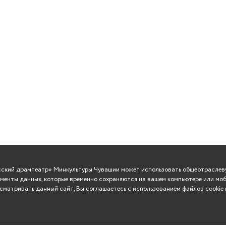
усский драмтеатр» Минкультуры Чувашии может использовать общеотраслеву
менты данных, которые временно сохраняются на вашем компьютере или моб
матривать данный сайт, Вы соглашаетесь с использованием файлов cookie 