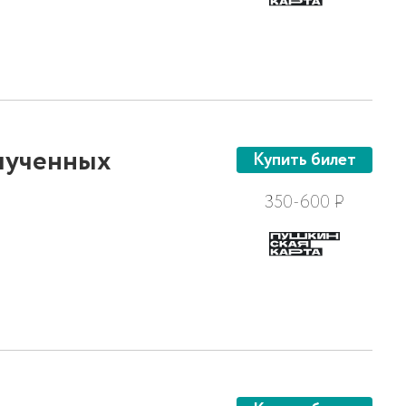
ыученных
Купить билет
350-600
Р