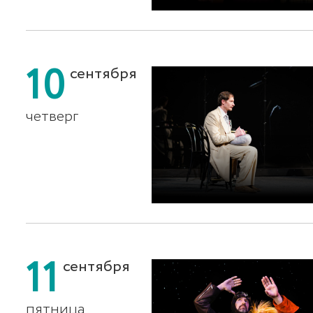
10
сентября
четверг
11
сентября
пятница