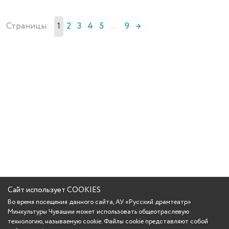
Страницы:
1
2
3
4
5
...
9
→
Сайт использует COOKIES
Во время посещения данного сайта, АУ «Русский драмтеатр»
Минкультуры Чувашии может использовать общеотраслевую
технологию, называемую cookie. Файлы cookie представляют собой