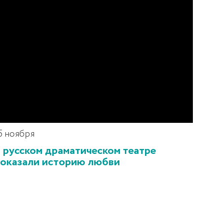
5 ноября
 русском драматическом театре
оказали историю любви