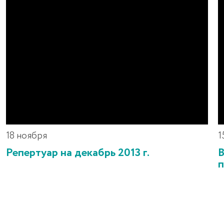
18 ноября
1
Репертуар на декабрь 2013 г.
В
п