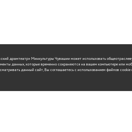
усский драмтеатр» Минкультуры Чувашии может использовать общеотраслеву
менты данных, которые временно сохраняются на вашем компьютере или моб
матривать данный сайт, Вы соглашаетесь с использованием файлов cookie 
ВО
Сувениры
Контакты