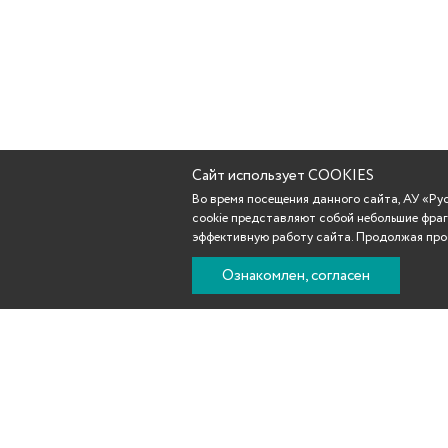
Сайт использует COOKIES
Во время посещения данного сайта, АУ «Р
cookie представляют собой небольшие фраг
эффективную работу сайта. Продолжая прос
Ознакомлен, согласен
Новости
Афиша
Репертуар
Театр
Участникам С