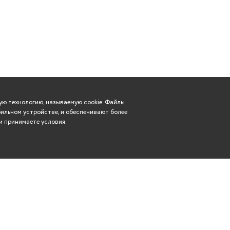
ю технологию, называемую cookie. Файлы
ильном устройстве, и обеспечивают более
и принимаете условия.
Вконтакте
касса: (8352) 57-29-83
Телеграм
rdt21@mail.ru
Чебоксары, ул. Гагарина,
Одноклассники