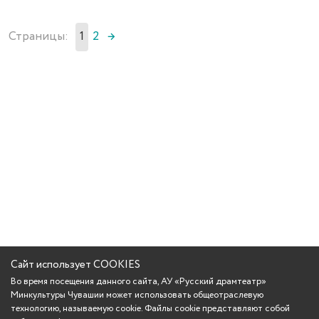
Страницы:
1
2
→
Сайт использует COOKIES
Во время посещения данного сайта, АУ «Русский драмтеатр»
Минкультуры Чувашии может использовать общеотраслевую
технологию, называемую cookie. Файлы cookie представляют собой