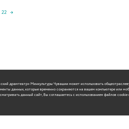
22
→
усский драмтеатр» Минкультуры Чувашии может использовать общеотраслеву
менты данных, которые временно сохраняются на вашем компьютере или моб
матривать данный сайт, Вы соглашаетесь с использованием файлов cookie 
ВО
Сувениры
Контакты