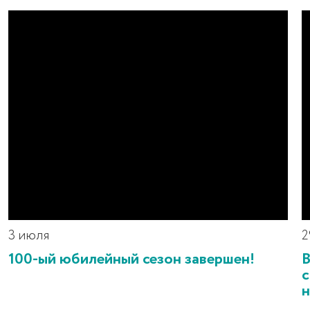
3 июля
2
100-ый юбилейный сезон завершен!
В
с
н