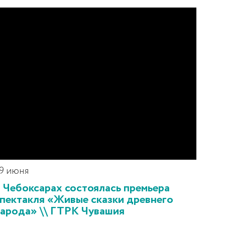
9 июня
 Чебоксарах состоялась премьера
пектакля «Живые сказки древнего
арода» \\ ГТРК Чувашия