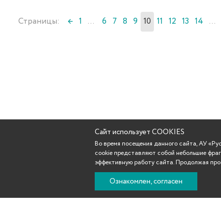
Страницы:
←
1
...
6
7
8
9
10
11
12
13
14
...
Сайт использует COOKIES
Во время посещения данного сайта, АУ «Р
cookie представляют собой небольшие фраг
эффективную работу сайта. Продолжая прос
Ознакомлен, согласен
Новости
Афиша
Репертуар
Театр
Участникам С