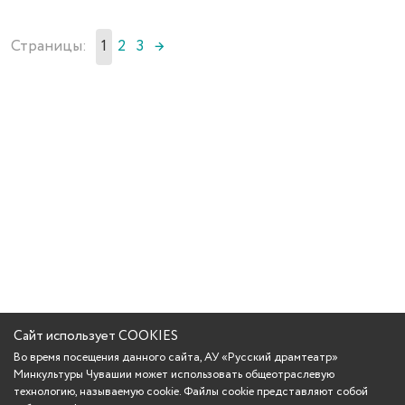
Страницы:
1
2
3
→
Сайт использует COOKIES
Во время посещения данного сайта, АУ «Русский драмтеатр»
Минкультуры Чувашии может использовать общеотраслевую
технологию, называемую cookie. Файлы cookie представляют собой