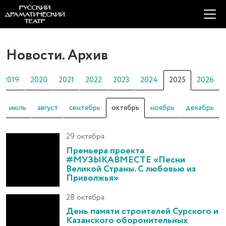
Новости. Архив
2019
2020
2021
2022
2023
2024
2025
2026
июль
август
сентябрь
октябрь
ноябрь
декабрь
29 октября
Премьера проекта
#МУЗЫКАВМЕСТЕ «Песни
Великой Страны. С любовью из
Приволжья»
28 октября
День памяти строителей Сурского и
Казанского оборонительных