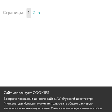
Страницы:
1
2
→
Сайт использует COOKIES
Во время посещения данного сайта, АУ «Русский драмтеатр»
Минкультуры Чувашии может использовать общеотраслевую
технологию, называемую cookie. Файлы cookie представляют собой