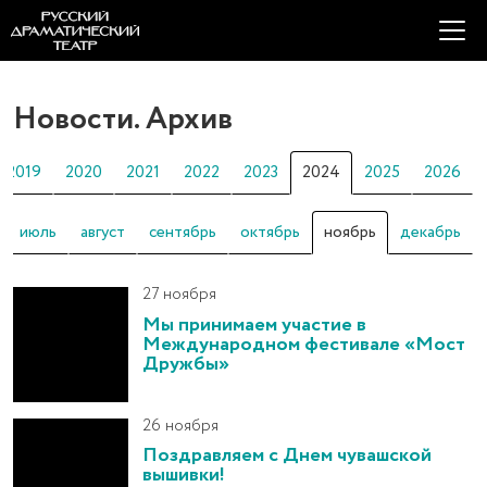
Новости. Архив
2019
2020
2021
2022
2023
2024
2025
2026
июль
август
сентябрь
октябрь
ноябрь
декабрь
27 ноября
Мы принимаем участие в
Международном фестивале «Мост
Дружбы»
26 ноября
Поздравляем с Днем чувашской
вышивки!