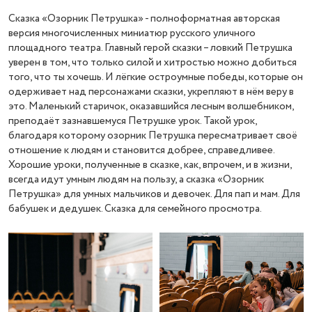
Сказка «Озорник Петрушка» - полноформатная авторская
версия многочисленных миниатюр русского уличного
площадного театра. Главный герой сказки – ловкий Петрушка
уверен в том, что только силой и хитростью можно добиться
того, что ты хочешь. И лёгкие остроумные победы, которые он
одерживает над персонажами сказки, укрепляют в нём веру в
это. Маленький старичок, оказавшийся лесным волшебником,
преподаёт зазнавшемуся Петрушке урок. Такой урок,
благодаря которому озорник Петрушка пересматривает своё
отношение к людям и становится добрее, справедливее.
Хорошие уроки, полученные в сказке, как, впрочем, и в жизни,
всегда идут умным людям на пользу, а сказка «Озорник
Петрушка» для умных мальчиков и девочек. Для пап и мам. Для
бабушек и дедушек. Сказка для семейного просмотра.