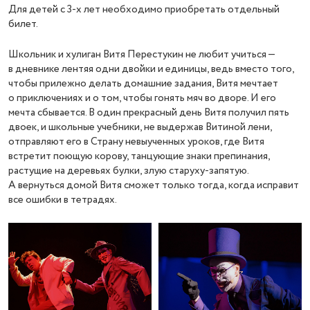
Для детей с 3-х лет необходимо приобретать отдельный
билет.
Школьник и хулиган Витя Перестукин не любит учиться —
в дневнике лентяя одни двойки и единицы, ведь вместо того,
чтобы прилежно делать домашние задания, Витя мечтает
о приключениях и о том, чтобы гонять мяч во дворе. И его
мечта сбывается. В один прекрасный день Витя получил пять
двоек, и школьные учебники, не выдержав Витиной лени,
отправляют его в Страну невыученных уроков, где Витя
встретит поющую корову, танцующие знаки препинания,
растущие на деревьях булки, злую старуху-запятую.
А вернуться домой Витя сможет только тогда, когда исправит
все ошибки в тетрадях.