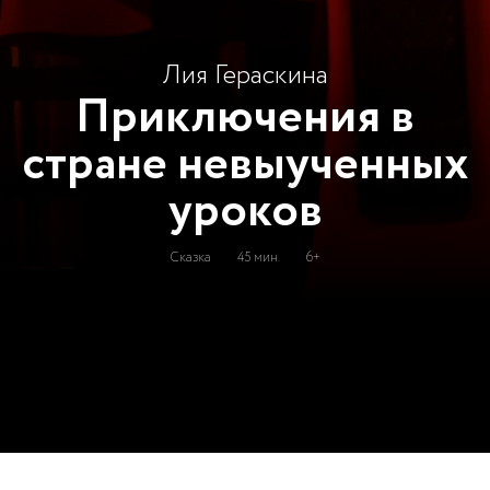
Лия Гераскина
Приключения в
стране невыученных
уроков
Сказка
45 мин.
6+