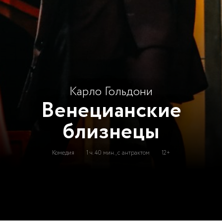
Карло Гольдони
Венецианские
близнецы
Комедия
1 ч. 40 мин., с антрактом
12+