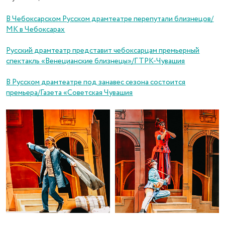
В Чебоксарском Русском драмтеатре перепутали близнецов/
МК в Чебоксарах
Русский драмтеатр представит чебоксарцам премьерный
спектакль «Венецианские близнецы»/ГТРК-Чувашия
В Русском драмтеатре под занавес сезона состоится
премьера/Газета «Советская Чувашия