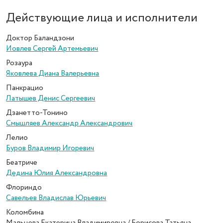
Действующие лица и исполнители
Доктор Баландзони
Иовлев Сергей Артемьевич
Розаура
Яковлева Диана Валерьевна
Панкрацио
Латышев Денис Сергеевич
Дзанетто-Тонино
Смышляев Александр Александрович
Лелио
Буров Владимир Игоревич
Беатриче
Дедина Юлия Александровна
Флориндо
Савельев Владислав Юрьевич
Коломбина
Мальцева Екатерина Владимировна / Борисова Татьяна