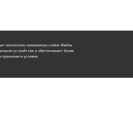
ю технологию, называемую cookie. Файлы
ильном устройстве, и обеспечивают более
и принимаете условия.
Вконтакте
касса: (8352) 57-29-83
Телеграм
rdt21@mail.ru
Чебоксары, ул. Гагарина,
Одноклассники
дом 14
YouTube