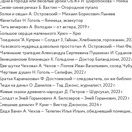
Одни в городе или Веселые уроки ОБЖ» И. Широбокова — Ромка
Синяя-синяя речка» Б. Вахтин — Огородное пугало
Волки и овцы» А. Островский — Михаил Борисович Лыняев
Женитьба» Н. Гоголь — Яичница, экзекутор
Пять вечеров» А. Володин — от актера, 2019 г.
Большое сердце маленького Хрю» — Хрю
Поединок"А.Куприн — Солдат 3, Гайнан, Хлебников, горожанин, 202
На всякого мудреца довольно простоты» А. Островский — Нил Фед
Маленькие трагедии Александра Сергеевича Пушкина» И. Судаков —
Венецианские близнецы» К. Гольдони — Доктор Баландзони, 2022 г
Две шутки Чехова» А. Чехов — Ломов Иван Васильевич, сосед Чубук
Мёртвые души» Н. Гоголь — Селифан, 2022 г.
Братья Карамазовы» Ф. Достоевский — следователь, он же библиоте
Леди на день» О. Данилов — Тэд Джонс, журналист, 2022 г.
Живые сказки древнего народа» Д. Петров — Шурсухал, 2023 г.
Солдат и Змей Горынович» А. Белозеров — Змей Горынович, 2023 г.
Смешные деньги» Р. Куни — Виктор Джонсон, 2024 г.
Дядя Ваня» А. Чехов — Телегин Илья Ильич, обедневший помещик, 