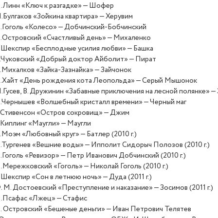
.Линн
«
Ключ к разгадке» — Шофер
.Булгаков
«
Зойкина квартира» — Херувим
.Гоголь
«
Колесо» — Добчинский-Бобчинский
.Островский
«
Счастливый день» — Михаленко
.Шекспир
«
Бесплодные усилия любви» — Башка
.Чуковский
«
Добрый доктор Айболит» — Пират
.Михалков
«
Зайка-Зазнайка» — Зайчонок
.Хайт
«
День рождения кота Леопольда» — Серый Мышонок
.Гусев, В. Дружинин
«
Забавные приключения на лесной полянке» —
.Чернышев
«
Волшебный кристалл времени» — Черный маг
.Стивенсон
«
Остров сокровищ» — Джим
.Киплинг
«
Маугли» — Маугли
.Моэм
«
Любовный круг» — Батлер
(
2010 г.)
.Тургенев
«
Вешние воды» — Ипполит Сидорыч Полозов
(
2010 г.)
.Гоголь
«
Ревизор» — Петр Иванович Добчинский
(
2010 г.)
.Мережковский
«
Гоголь» — Николай Гоголь
(
2010 г.)
.Шекспир
«
Сон в летнюю ночь» — Дуда
(
2011 г.)
. М. Достоевский
«
Преступление и наказание» — Зосимов
(
2011 г.)
.Псафас
«
Лжец» — Стафис
. Островский
«
Бешеные деньги» — Иван Петрович Телятев