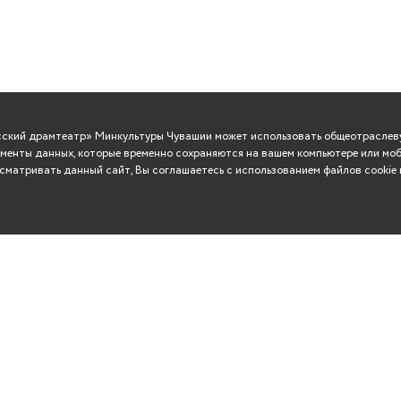
усский драмтеатр» Минкультуры Чувашии может использовать общеотраслеву
менты данных, которые временно сохраняются на вашем компьютере или моб
матривать данный сайт, Вы соглашаетесь с использованием файлов cookie 
ВО
Сувениры
Контакты