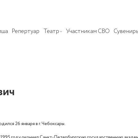
иша
Репертуар
Театр
Участникам СВО
Сувенир
вич
одился 26 января в г. Чебоксары.
 1995 году окончил Санкт-Петербургскую государственную академ