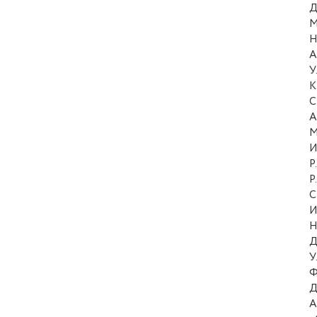
Д
М
Н
А
У
К
С
А
М
И
Р
Р
С
И
Н
Д
У
Ф
Д
А