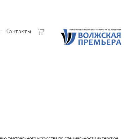
ы
Контакты
ию театрального искусства по специальности актерское