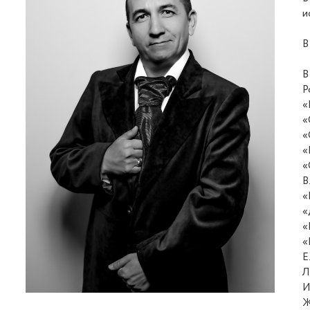
и
В
В
Р
«
«
«
«
«
В
«
«
«
«
Е
Л
И
Ж