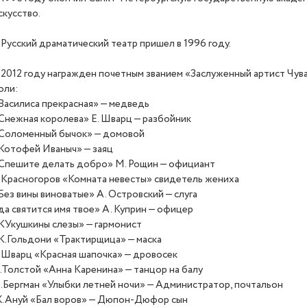
скусство.
 Русский драматический театр пришел в 1996 году.
 2012 году награжден почетным званием
«
Заслуженный артист Чув
оли:
Василиса прекрасная» — медведь
Снежная королева» Е. Шварц — разбойник
Соломенный бычок» — домовой
Котофей Иваныч» — заяц
Спешите делать добро» М. Рощин — официант
.Красногоров
«
Комната невесты» свидетель жениха
Без вины виноватые» А. Островский — слуга
да святится имя твое» А. Куприн — офицер
КУкушкины слезы» — гармонист
К.Гольдони
«
Трактирщица» — маска
.Шварц
«
Красная шапочка» — дровосек
.Толстой
«
Анна Каренина» — танцор на балу
.Бергман
«
Улыбки летней ночи» — Администратор, почтальон
.Ануй
«
Бал воров» — Дюпон-Дюфор сын