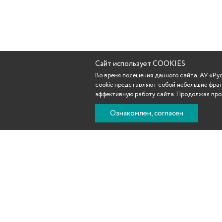
Сайт использует COOKIES
Во время посещения данного сайта, АУ «Р
cookie представляют собой небольшие фраг
эффективную работу сайта. Продолжая прос
Ознакомлен, согласен
Новости
Афиша
Репертуар
Театр
Участникам С