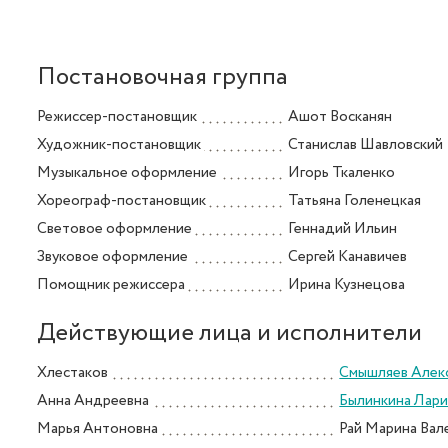
Постановочная группа
Режиссер-постановщик
Ашот Восканян
Художник-постановщик
Станислав Шавловский
Музыкальное оформление
Игорь Ткаленко
Хореограф-постановщик
Татьяна Голенецкая
Световое оформление
Геннадий Ильин
Звуковое оформление
Сергей Канавичев
Помощник режиссера
Ирина Кузнецова
Действующие лица и исполнители
Хлестаков
Смышляев Алек
Анна Андреевна
Былинкина Лари
Марья Антоновна
Рай Марина Вал