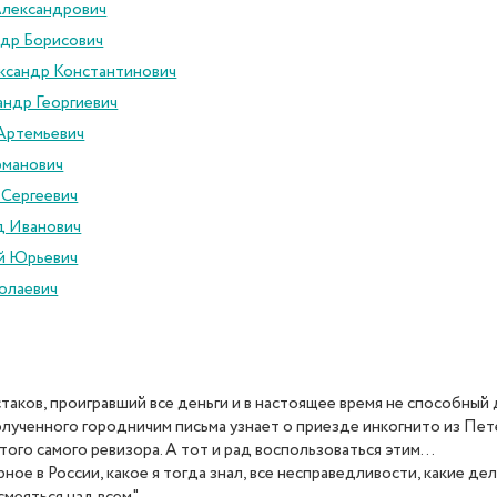
Александрович
ндр Борисович
ксандр Константинович
ндр Георгиевич
Артемьевич
рманович
 Сергеевич
д Иванович
й Юрьевич
олаевич
ков, проигравший все деньги и в настоящее время не способный да
олученного городничим письма узнает о приезде инкогнито из Пете
того самого ревизора. А тот и рад воспользоваться этим…
рное в России, какое я тогда знал, все несправедливости, какие дел
смеяться над всем".