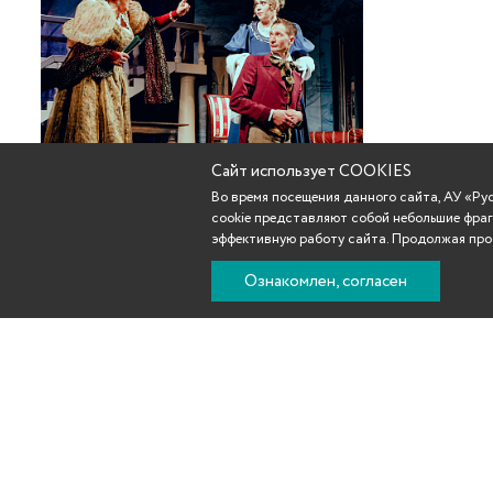
Сайт использует COOKIES
Во время посещения данного сайта, АУ «Р
cookie представляют собой небольшие фраг
эффективную работу сайта. Продолжая прос
Ознакомлен, согласен
Новости
Афиша
Репертуар
Театр
Участникам С