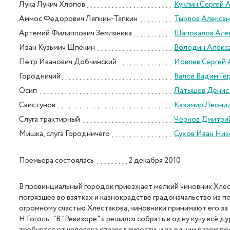
Лука Лукич Хлопов
Куклин Сергей 
Аммос Федорович Ляпкин-Тяпкин
Тырлов Алекса
Артемий Филиппович Земляника
Шаповалов Але
Иван Кузьмич Шпекин
Володин Алекса
Петр Иванович Добчинский
Иовлев Сергей 
Городничий
Валов Вадим Ге
Осип
Латышев Денис
Свистунов
Казимир Леони
Слуга трактирный
Чернов Дмитри
Мишка, слуга Городничего
Сухов Иван Ник
Премьера состоялась
2 декабря 2010
В провинциальный городок приезжает мелкий чиновник Хлеста
погрязшее во взятках и казнокрадстве градоначальство из п
огромному счастью Хлестакова, чиновники принимают его за 
Н.Гоголь: "В "Ревизоре" я решился собрать в одну кучу всё ду
требуется от человека справедливости, и за одним разом по