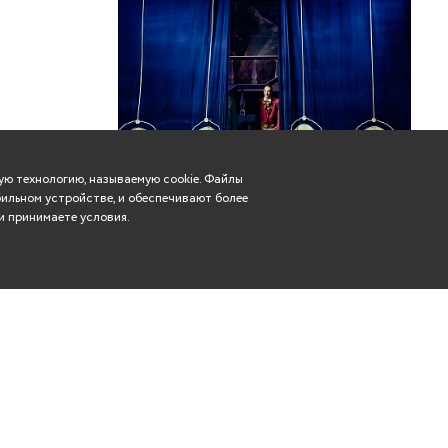
ю технологию, называемую cookie. Файлы
ильном устройстве, и обеспечивают более
и принимаете условия.
Вконтакте
касса: (8352) 57-29-83
Телеграм
rdt21@mail.ru
Чебоксары, ул. Гагарина,
Одноклассники
дом 14