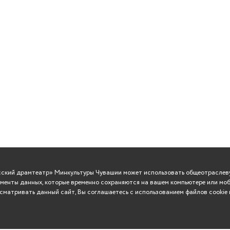
усский драмтеатр» Минкультуры Чувашии может использовать общеотраслеву
менты данных, которые временно сохраняются на вашем компьютере или моб
матривать данный сайт, Вы соглашаетесь с использованием файлов cookie 