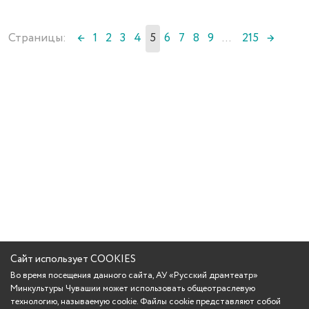
Страницы:
←
1
2
3
4
5
6
7
8
9
...
215
→
Сайт использует COOKIES
Во время посещения данного сайта, АУ «Русский драмтеатр»
Минкультуры Чувашии может использовать общеотраслевую
технологию, называемую cookie. Файлы cookie представляют собой