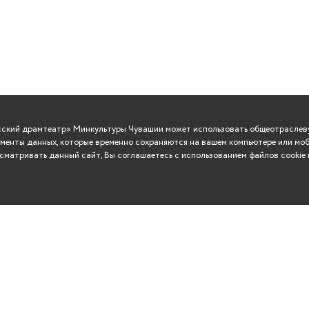
усский драмтеатр» Минкультуры Чувашии может использовать общеотраслеву
менты данных, которые временно сохраняются на вашем компьютере или моб
матривать данный сайт, Вы соглашаетесь с использованием файлов cookie 
ВО
Сувениры
Контакты