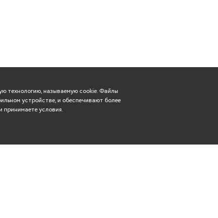
ю технологию, называемую cookie. Файлы
ильном устройстве, и обеспечивают более
и принимаете условия.
Вконтакте
касса: (8352) 57-29-83
Телеграм
rdt21@mail.ru
Чебоксары, ул. Гагарина,
Одноклассники