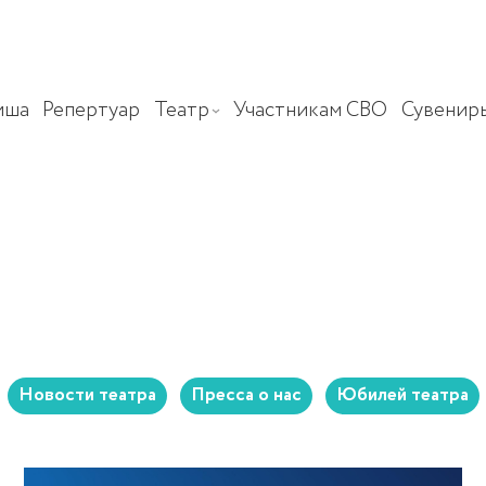
иша
Репертуар
Театр
Участникам СВО
Сувенир
Новости театра
Пресса о нас
Юбилей театра