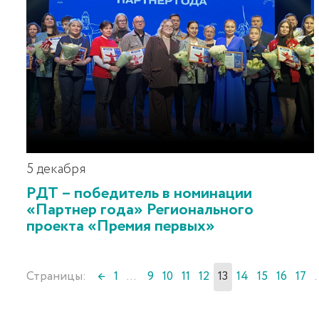
5 декабря
РДТ – победитель в номинации
«Партнер года» Регионального
проекта «Премия первых»
Страницы:
←
1
...
9
10
11
12
13
14
15
16
17
.