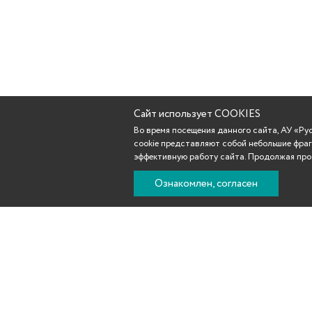
Сайт использует COOKIES
Во время посещения данного сайта, АУ «Р
cookie представляют собой небольшие фраг
эффективную работу сайта. Продолжая прос
Ознакомлен, согласен
Новости
Афиша
Репертуар
Театр
Участникам С