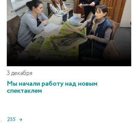
3 декабря
Мы начали работу над новым
спектаклем
..
255
→