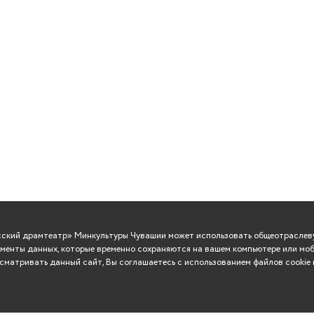
усский драмтеатр» Минкультуры Чувашии может использовать общеотраслеву
менты данных, которые временно сохраняются на вашем компьютере или моб
матривать данный сайт, Вы соглашаетесь с использованием файлов cookie 