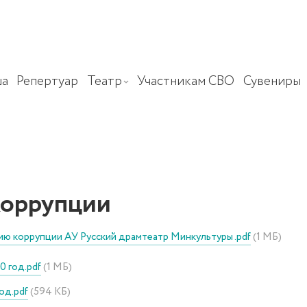
а
Репертуар
Театр
Участникам СВО
Сувениры
коррупции
ию коррупции АУ Русский драмтеатр Минкультуры .pdf
(1 МБ)
0 год.pdf
(1 МБ)
од.pdf
(594 КБ)