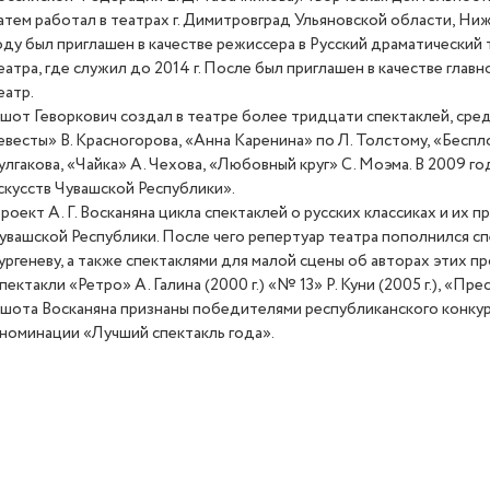
атем работал в театрах г. Димитровград Ульяновской области, Н
оду был приглашен в качестве режиссера в Русский драматический т
еатра, где служил до 2014 г. После был приглашен в качестве гла
еатр.
шот Геворкович создал в театре более тридцати спектаклей, сре
евесты» В. Красногорова, «Анна Каренина» по Л. Толстому, «Беспл
улгакова, «Чайка» А. Чехова, «Любовный круг» С. Моэма. В 2009 г
скусств Чувашской Республики».
роект
А. Г. Восканяна
цикла спектаклей о русских классиках и их 
увашской Республики. После чего репертуар театра пополнился с
ургеневу, а также спектаклями для малой сцены об авторах этих п
пектакли
«
Ретро» А. Галина
(
2000 г.) «№ 13» Р. Куни
(
2005 г.), «Пр
шота Восканяна признаны победителями республиканского конкур
 номинации
«
Лучший спектакль года».