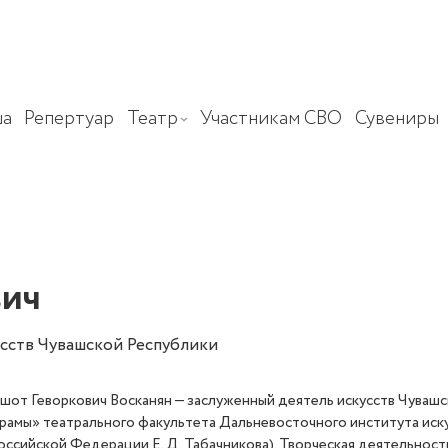
а
Репертуар
Театр
Участникам СВО
Сувениры
вич
усств Чувашской Республики
шот Геворкович Восканян — заслуженный деятель искусств Чуваш
рамы» театрального факультета Дальневосточного института иск
оссийской
Федерации Е. Д.
Табачникова). Творческая деятельност