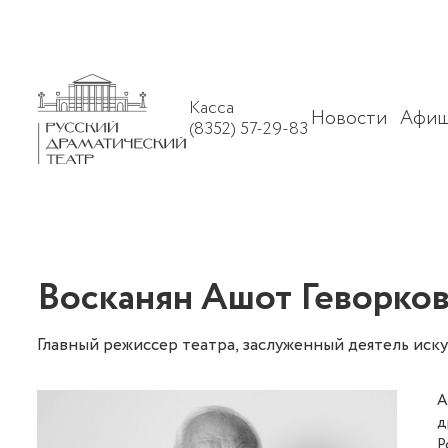
Касса
Новости
Афиш
(8352) 57-29-83
Восканян Ашот Геворко
Главный режиссер театра, заслуженный деятель иск
А
д
Р