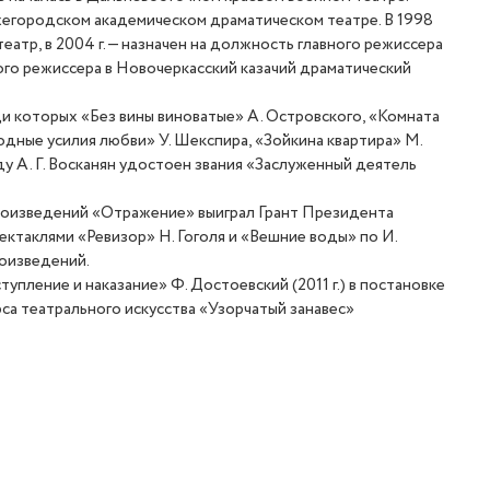
ижегородском академическом драматическом театре. В 1998
еатр, в 2004 г. — назначен на должность главного режиссера
вного режиссера в Новочеркасский казачий драматический
ди которых
«
Без вины виноватые» А. Островского, «Комната
одные усилия любви» У. Шекспира, «Зойкина квартира» М.
оду
А. Г. Восканян
удостоен звания
«
Заслуженный деятель
произведений
«
Отражение» выиграл Грант Президента
пектаклями
«
Ревизор» Н. Гоголя и «Вешние воды» по И.
роизведений.
еступление и наказание» Ф. Достоевский
(
2011 г.) в постановке
са театрального искусства
«
Узорчатый занавес»