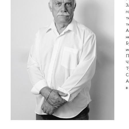
З
г
т
т
А
н
Б
и
П
Ч
Т
С
А
в