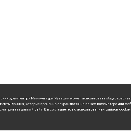
усский драмтеатр» Минкультуры Чувашии может использовать общеотраслеву
менты данных, которые временно сохраняются на вашем компьютере или моб
матривать данный сайт, Вы соглашаетесь с использованием файлов cookie 