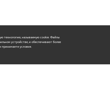
ю технологию, называемую cookie. Файлы
ильном устройстве, и обеспечивают более
и принимаете условия.
Вконтакте
касса: (8352) 57-29-83
Телеграм
rdt21@mail.ru
Чебоксары, ул. Гагарина,
Одноклассники
дом 14
YouTube