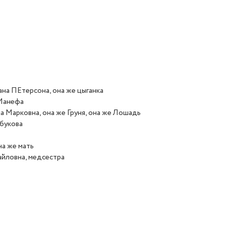
ана ПЕтерсона, она же цыганка
 Манефа
на Марковна, она же Груня, она же Лошадь
убукова
на же мать
айловна, медсестра