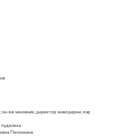
тов
, он же чиновник, директор живодерни, мэр
я пуделиха
ровна Печонкина