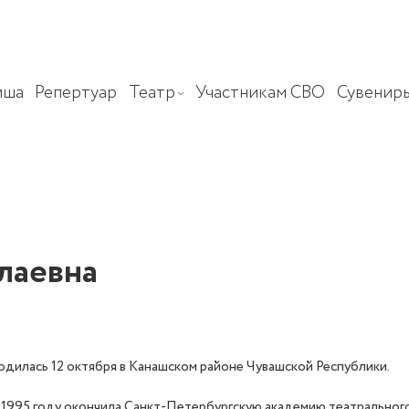
иша
Репертуар
Театр
Участникам СВО
Сувенир
лаевна
одилась 12 октября в Канашском районе Чувашской Республики.
 1995 году окончила Санкт-Петербургскую академию театрального