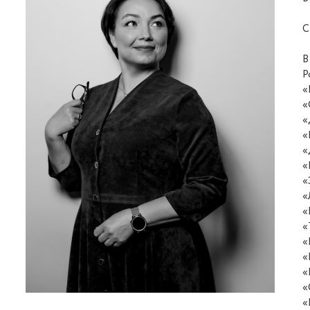
С
В
Р
«
«
«
«
«
«
«
«
«
«
«
«
«
«
«