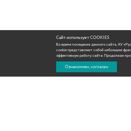
Сайт использует COOKIES
Во время посещения данного сайта, АУ «Р
cookie представляют собой небольшие фраг
эффективную работу сайта. Продолжая прос
Ознакомлен, согласен
Новости
Афиша
Репертуар
Театр
Участникам С