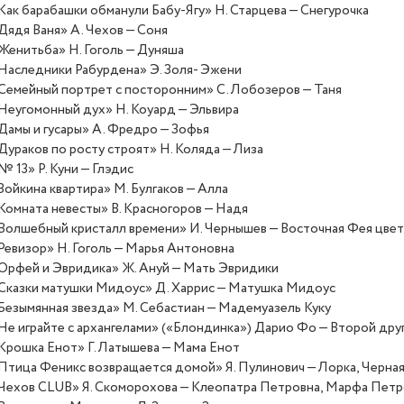
Как барабашки обманули Бабу-Ягу» Н. Старцева — Снегурочка
Дядя Ваня» А. Чехов — Соня
Женитьба» Н. Гоголь — Дуняша
Наследники Рабурдена» Э. Золя- Эжени
Семейный портрет с посторонним» С. Лобозеров — Таня
Неугомонный дух» Н. Коуард — Эльвира
Дамы и гусары» А. Фредро — Зофья
Дураков по росту строят» Н. Коляда — Лиза
№ 13» Р. Куни — Глэдис
Зойкина квартира» М. Булгаков — Алла
Комната невесты» В. Красногоров — Надя
Волшебный кристалл времени» И. Чернышев — Восточная Фея цве
Ревизор» Н. Гоголь — Марья Антоновна
Орфей и Эвридика» Ж. Ануй — Мать Эвридики
Сказки матушки Мидоус» Д. Харрис — Матушка Мидоус
Безымянная звезда» М. Себастиан — Мадемуазель Куку
Не играйте с архангелами»
(
«Блондинка») Дарио Фо — Второй друг
Крошка Енот» Г. Латышева — Мама Енот
Птица Феникс возвращается домой» Я. Пулинович — Лорка, Черна
Чехов CLUB» Я. Скоморохова — Клеопатра Петровна, Марфа Пет