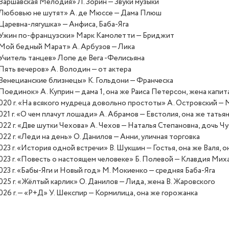
Варшавская Мелодия» Л. Зорин — Звуки музыки
Любовью не шутят» А. де Мюссе — Дама Плюш
Царевна-лягушка» — Анфиса, Баба-Яга
Ужин по-французски» Марк Камолетти — Бриджит
Мой бедный Марат» А. Арбузов — Лика
Учитель танцев» Лопе де Вега -Фелисьяна
Пять вечеров» А. Володин — от актера
Венецианские близнецы» К. Гольдони — Франческа
Поединок» А. Куприн — дама 1, она же Раиса Петерсон, жена капит
020 г. «На всякого мудреца довольно простоты» А. Островский —
021 г. «О чем плачут лошади» А. Абрамов — Евстолия, она же татья
022 г. «Две шутки Чехова» А. Чехов — Наталья Степановна, дочь Ч
022 г. «Леди на день» О. Данилов — Анни, уличная торговка
023 г. «История одной встречи» В. Шукшин — Гостья, она же Валя, о
023 г. «Повесть о настоящем человеке» Б. Полевой — Клавдия Мих
023 г. «Бабы-Яги и Новый год» М. Мокиенко — средняя Баба-Яга
025 г. «Жёлтый карлик» О. Данилов — Лида, жена В. Жаровского
026 г. — «Р+Д» У. Шекспир — Кормилица, она же горожанка