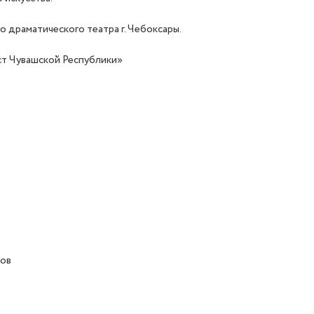
о драматического театра г. Чебоксары.
ст Чувашской Республики»
тов