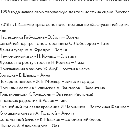
 1996 года начала свою творческую деятельность на сцене Русског
 2018 г. Л. Казимир присвоено почетное звание
«
Заслуженный арти
оли:
Наследники Рабурдена» Э. Золя — Эжени
Семейный портрет с посторонним» С. Лобозеров — Таня
Дамы и гусары» А. Фредро — Зофья
Неугомонный дух» Н. Коуард — Эльвира
Дураков по росту строят» Н. Коляда — Лиза
Приглашения в замок» Ж. Ануй — гостья в маске
Золушка» Е. Шварц — Анна
Лекарь поневоле»
Ж. Б. Мольер
— житель города
Прошлым летом в Чулимске» А. Вампилов — Валентина
Трактирщица» К. Гольдони — Ортензия
(
актриса)
В поисках радости» В. Розов — Таня
Волшебный кристалл времени» И. Чернышев — Восточная Фея цве
Кукушкины слезы» А. Толстой — Анюта
Соломенный бычок» К. Мешков — соломенный бычок
Шишок» А. Александров — Оля