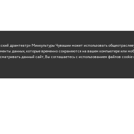
усский драмтеатр» Минкультуры Чувашии может использовать общеотраслеву
менты данных, которые временно сохраняются на вашем компьютере или моб
матривать данный сайт, Вы соглашаетесь с использованием файлов cookie 
ВО
Сувениры
Контакты