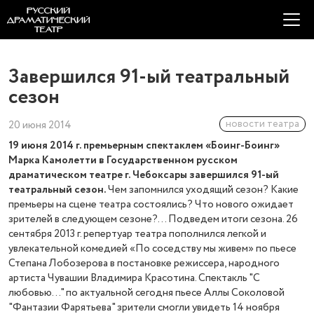
Завершился 91-ый театральный
сезон
новости театра
20 июня 2014
19 июня 2014 г. премьерным спектаклем «Боинг-Боинг»
Марка Камолетти в Государственном русском
драматическом театре г. Чебоксары завершился 91-ый
театральный сезон.
Чем запомнился уходящий сезон? Какие
премьеры на сцене театра состоялись? Что нового ожидает
зрителей в следующем сезоне?... Подведем итоги сезона. 26
сентября 2013 г. репертуар театра пополнился легкой и
увлекательной комедией «По соседству мы живем» по пьесе
Степана Лобозерова в постановке режиссера, народного
артиста Чувашии Владимира Красотина. Спектакль "С
любовью..." по актуальной сегодня пьесе Аллы Соколовой
"Фантазии Фарятьева" зрители смогли увидеть 14 ноября