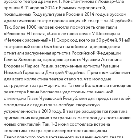
русского театра драмы им. Г. Константинова г.Йошкар-Ола
прошли 8-11 апреля 2014 г. В рамках мероприятий,
посвященных Году культуры в России в 2014 году, в русском
драматическом театре прошла акция «В театр — за 50 рублей».
Так, более 1000 человек смогли посмотреть спектакли
«Ревизор» Н.Гоголя, «Сон в летнюю ночь» У.Шекспира и
«Человек рассеянный» Н.Скороход всего за 50 рублей. 91-ый
театральный сезон был богат на юбилеи: дни рождения
отметили заслуженная артистка Российской Федерации
Галина Холопцева, народные артисты Чувашии Антонина
Егорова и Лариса Родик, заслуженные артисты Чувашии
Николай Горюнов и Дмитрий Фадейчев. Приятным событием
для всего коллектива театра стало то, что молодые
сотрудники театра — артистка Татьяна Володина и помощник
режиссера Елена Беспалова удостоены специальной
стипендии Главы Чувашской Республики для представителей
молодежи и студентов за особую творческую
устремленность в 2013 году. В театре расширяется практика
приглашения ведущих театральных мастеров для постановки
новых спектаклей. Так, 1-2 июня состоялась встреча
коллектива театра с режиссером-постановщиком
Свердловского государственного академического театра