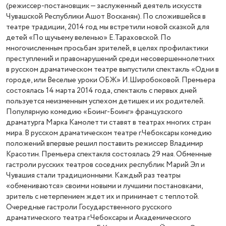
(режиссер-постановщик — заслуженный деятель искусств
Чувашской Республики Ашот Восканян). По сложившейся в
театре традиции, 2014 год мы встретили новой сказкой для
детей «По щучьему веленью» Е.Тараховской. По
многочисленным просьбам зрителей, в целях профилактики
преступлений и правонарушений среди несовершеннолетних
в русском драматическом театре выпустили спектакль «Одни в
городе, или Веселые уроки ОБЖ» И.Широбоковой. Премьера
состоялась 14 марта 2014 года, спектакль с первых дней
пользуется неизменным успехом детишек и их родителей.
Популярную комедию «Боинг-Боинг» французского
драматурга Марка Камолетти ставят в театрах многих стран
мира. В русском драматическом театре г.Чебоксары комедию
положений впервые решил поставить режиссер Владимир
Красотин. Премьера спектакля состоялась 29 мая. Обменные
гастроли русских театров соседних республик Марий Эл и
Чувашия стали традиционными. Каждый раз театры
«обмениваются» своими новыми и лучшими постановками,
зритель с нетерпением ждет их и принимает с теплотой.
Очередные гастроли Государственного русского
драматического театра г.Чебоксары и Академического