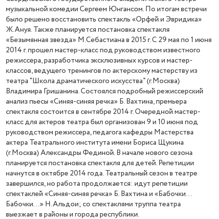
музыкальной комедии Сергеем Юнгансом. По итогам встречи
было решено восстановить спектакль «Орфей и Эвридика»
Ж.Ануя. Также планируется постановка спектакля
«Безымянная звезда» М.Себастиана в 2015 г. С 29 мая по 1 июня
2014 г. прошел мастер-класс под руководством известного
режиссера, разработчика эксклюзивных курсов и мастер-
классов, ведущего тренингов по актерскому мастерству из
театра "Школа драматического искусства" (г.Москва)
Владимира Гришанина. Состоялся подробный режиссерский
анализ пьесы «Синяя-синяя речка» Б. Вахтина, премьера
спектакля состоится в сентябре 2014 г. Очередной мастер-
класс для актеров театра был организован 9 и 10 июня под
руководством режиссера, педагога кафедры Мастерства
актера Театрального института имени Бориса Щукина
(г.Москва) Александры Фединой. В начале нового сезона
планируется постановка спектакля для детей. Репетиции
начнутся в октябре 2014 года. Театральный сезон в театре
завершился, но работа продолжается: идут репетиции
спектаклей «Синяя-синяя речка» Б. Вахтина и «Бабочки...
Бабочки...» Н.Альдои; со спектаклями труппа театра
выезжает в районы и города республики.