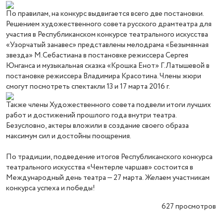
По правилам, на конкурс выдвигается всего две постановки.
Решением художественного совета русского драмтеатра для
участия в Республиканском конкурсе театрального искусства
«Узорчатый занавес» представлены мелодрама «Безымянная
звезда» М.Себастиана в постановке режиссера Сергея
Юнганса и музыкальная сказка «Крошка Енот» Г.Латышевой в
постановке режиссера Владимира Красотина.
Члены жюри
смогут посмотреть спектакли 13 и 17 марта 2016 г.
Также члены Художественного совета подвели итоги лучших
работ и достижений прошлого года внутри театра.
Безусловно, актеры вложили в создание своего образа
максимум сил и достойны поощрения.
По традиции, подведение итогов Республиканского конкурса
театрального искусства «Чентерле чаршав» состоится в
Международный день театра — 27 марта. Желаем участникам
конкурса успеха и победы!
627
просмотров