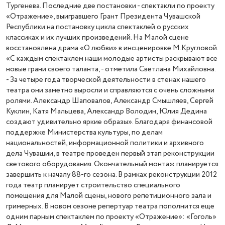
Тургенева. Последние две постановки - спектакли по проекту
«Отражение», выигравшего Грант Президента Чувашской
Республики на постановку цикла спектаклей о русских
классиках и их лучших произведений. На Малой сцене
восстановлена драма «О любви» в инсценировке М.Кругловой.
«С каждым спектаклем наши молодые артисты раскрывают все
новые грани своего таланта, - отметила Светлана Михайловна.
- За четыре года творческой деятельности в стенах нашего
театра они заметно выросли и справляются с очень сложными
ролями. Александр Шаповалов, Александр Смышляев, Сергей
Куклин, Катя Мальцева, Александр Володин, Юлия Дедина
создают удивительно яркие образы». Благодаря финансовой
поддержке Министерства культуры, по делам
национальностей, информационной политики и архивного
дела Чувашии, в театре проведен первый этап реконструкции
светового оборудования. Окончательный монтаж планируется
завершить к началу 88-го сезона. В рамках реконструкции 2012
года театр планирует строительство специального
помещения для Малой сцены, нового репетиционного зала и
гримерных. В новом сезоне репертуар театра пополнится еще
одним парным спектаклем по проекту «Отражение»: «Гоголь»