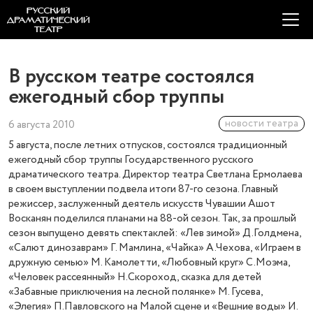
В русском театре состоялся
ежегодный сбор труппы
новости театра
6 августа 2010
5 августа, после летних отпусков, состоялся традиционный
ежегодный сбор труппы Государственного русского
драматического театра. Директор театра Светлана Ермолаева
в своем выступлении подвела итоги 87-го сезона. Главный
режиссер, заслуженный деятель искусств Чувашии Ашот
Восканян поделился планами на 88-ой сезон. Так, за прошлый
сезон выпущено девять спектаклей: «Лев зимой» Д.Голдмена,
«Салют динозаврам» Г. Мамлина, «Чайка» А.Чехова, «Играем в
дружную семью» М. Камолетти, «Любовный круг» С.Моэма,
«Человек рассеянный» Н.Скороход, сказка для детей
«Забавные приключения на лесной полянке» М. Гусева,
«Элегия» П.Павловского на Малой сцене и «Вешние воды» И.