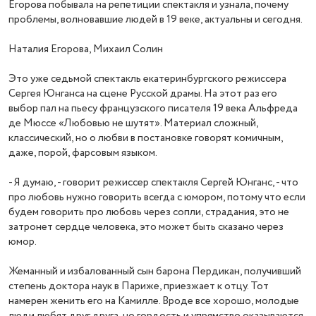
Егорова побывала на репетиции спектакля и узнала, почему
проблемы, волновавшие людей в 19 веке, актуальны и сегодня.
Наталия Егорова, Михаил Солин
Это уже седьмой спектакль екатеринбургского режиссера
Сергея Юнганса на сцене Русской драмы. На этот раз его
выбор пал на пьесу французского писателя 19 века Альфреда
де Мюссе «Любовью не шутят». Материал сложный,
классический, но о любви в постановке говорят комичным,
даже, порой, фарсовым языком.
- Я думаю, - говорит режиссер спектакля Сергей Юнганс, - что
про любовь нужно говорить всегда с юмором, потому что если
будем говорить про любовь через сопли, страдания, это не
затронет сердце человека, это может быть сказано через
юмор.
Жеманный и избалованный сын барона Пердикан, получивший
степень доктора наук в Париже, приезжает к отцу. Тот
намерен женить его на Камилле. Вроде все хорошо, молодые
люди любят друг друга, но гордость и упрямство оказываются