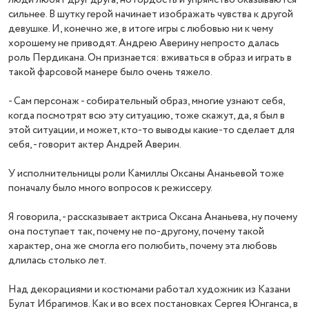
сильнее. В шутку герой начинает изображать чувства к другой
девушке. И, конечно же, в итоге игры с любовью ни к чему
хорошему не приводят. Андрею Аверину непросто далась
роль Пердикана. Он признается: вживаться в образ и играть в
такой фарсовой манере было очень тяжело.
- Сам персонаж - собирательный образ, многие узнают себя,
когда посмотрят всю эту ситуацию, тоже скажут, да, я был в
этой ситуации, и может, кто-то выводы какие-то сделает для
себя, - говорит актер Андрей Аверин.
У исполнительницы роли Камиллы Оксаны Ананьевой тоже
поначалу было много вопросов к режиссеру.
Я говорила, - рассказывает актриса Оксана Ананьева, ну почему
она поступает так, почему не по-другому, почему такой
характер, она же смогла его полюбить, почему эта любовь
длилась столько лет.
Над декорациями и костюмами работал художник из Казани
Булат Ибрагимов. Как и во всех постановках Сергея Юнганса, в