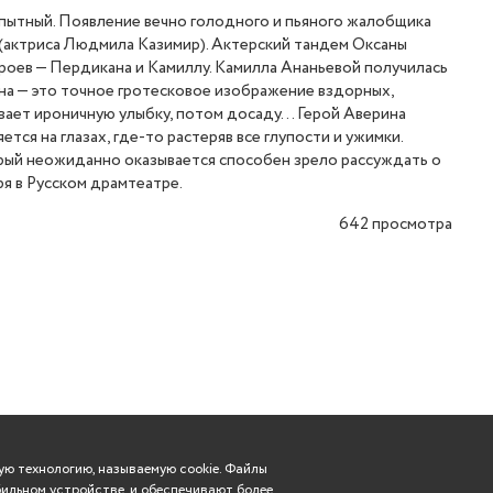
опытный. Появление вечно голодного и пьяного жалобщика
 (актриса Людмила Казимир). Актерский тандем Оксаны
роев — Пердикана и Камиллу. Камилла Ананьевой получилась
ина — это точное гротесковое изображение вздорных,
ывает ироничную улыбку, потом досаду… Герой Аверина
тся на глазах, где-то растеряв все глупости и ужимки.
торый неожиданно оказывается способен зрело рассуждать о
я в Русском драмтеатре.
642
просмотра
ю технологию, называемую cookie. Файлы
ильном устройстве, и обеспечивают более