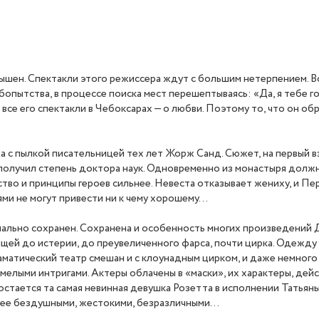
ышен. Спектакли этого режиссера ждут с большим нетерпением. Во
юбопытства, в процессе поиска мест перешептываясь: «Да, я тебе 
все его спектакли в Чебоксарах — о любви. Поэтому то, что он о
 с пылкой писательницей тех лет Жорж Санд. Сюжет, на первый вз
получил степень доктора наук. Одновременно из монастыря должн
ство и принципы героев сильнее. Невеста отказывает жениху, и Пе
ями не могут привести ни к чему хорошему…
имально сохранен. Сохранена и особенность многих произведений Д
ящей до истерии, до преувеличенного фарса, почти цирка. Одежд
матический театр смешан и с клоунадным цирком, и даже немного
мелыми интригами. Актеры облачены в «маски», их характеры, дей
остается та самая невинная девушка Розетта в исполнении Татья
лее бездушными, жестокими, безразличными…