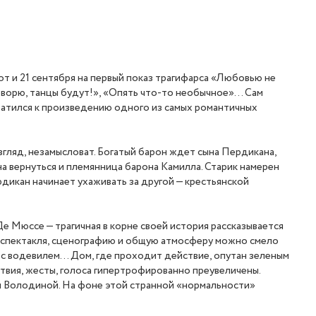
т и 21 сентября на первый показ трагифарса «Любовью не
говорю, танцы будут!», «Опять что-то необычное»… Сам
братился к произведению одного из самых романтичных
гляд, незамысловат. Богатый барон ждет сына Пердикана,
а вернуться и племянница барона Камилла. Старик намерен
рдикан начинает ухаживать за другой — крестьянской
е Мюссе — трагичная в корне своей история рассказывается
у спектакля, сценографию и общую атмосферу можно смело
 с водевилем… Дом, где проходит действие, опутан зеленым
ствия, жесты, голоса гипертрофированно преувеличены.
ны Володиной. На фоне этой странной «нормальности»