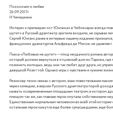
Похохочем о любви
26.09.2017г.
Н.Чемашкина
Интерес к премьерам «от Юнганса» в Чебоксарах всегда пов
шутят» в Русский драмтеатр зрители входили, не скрывая л
Сергей Юнганс ранее в интервью нашему изданию признался, 
французских драматургов Альфреда де Мюссе, не удивляет.
Пьеса «Любовью не шутят» — плод неудачного романа автора
который должен вернуться в отцовский дом из Парижа, где 
поженить молодых, ведь они так любят друг друга, но упрям
девушкой Розеттой. Однако игры с чувствами и чужими жизн
Режиссер тесно связан с автором, язык повествования макс
через комедию, в версии Русского драмтеатра порой доход
назвать осовремененным площадным театром, в котором дра
плющом так же, как главные герои опутаны собственными неу
Единственным нормальным человеком во всей этой истории 
остальные герои кажутся еще более сумасшедшими, еще бо