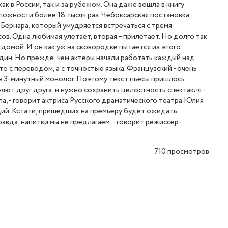
к в России, так и за рубежом. Она даже вошла в книгу
сложности более 18 тысяч раз. Чебоксарская постановка
ернара, который умудряется встречаться с тремя
ов. Одна любимая улетает, вторая – прилетает. Но долго так
 домой. И он как уж на сковородке пытается из этого
один. Но прежде, чем актеры начали работать каждый над
 с переводом, а с точностью языка. Французский - очень
в 3-минутный монолог. Поэтому текст пьесы пришлось
няют друг друга, и нужно сохранить целостность спектакля -
ала, - говорит актриса Русского драматического театра Юлия
оций. Кстати, пришедших на премьеру будет ожидать
равда, напитки мы не предлагаем, - говорит режиссер-
710
просмотров