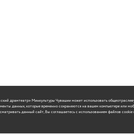
усский драмтеатр» Минкультуры Чувашии может использовать общеотраслеву
менты данных, которые временно сохраняются на вашем компьютере или моб
матривать данный сайт, Вы соглашаетесь с использованием файлов cookie 