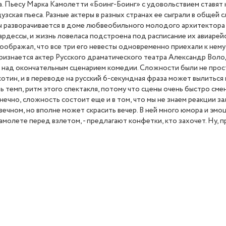
. Пьесу Марка Камолетти «Боинг-Боинг» с удовольствием ставят ка
узская пьеса. Разные актеры в разных странах ее сыграли в общей 
 разворачивается в доме любвеобильного молодого архитектора Б
ардессы, и жизнь ловеласа подстроена под расписание их авиарейс
воображал, что все три его невесты одновременно приехали к нему
 признается актер Русского драматического театра Александр Вол
 над окончательным сценарием комедии. Сложности были не просто
тин, и в переводе на русский 6-секундная фраза может вылиться 
ь темп, ритм этого спектакля, потому что сцены очень быстро сме
онечно, сложность состоит еще и в том, что мы не знаем реакции з
вечном, но вполне может скрасить вечер. В ней много юмора и эм
амолете перед взлетом, - предлагают конфетки, кто захочет. Ну, п