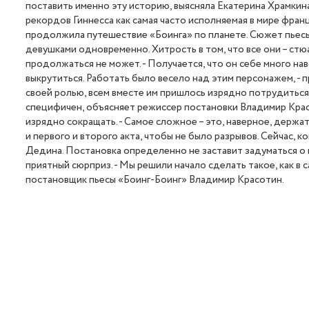
поставить именно эту историю, выясняла Екатерина Храмкина
рекордов Гиннесса как самая часто исполняемая в мире франц
продолжила путешествие «Боинга» по планете. Сюжет пьесы
девушками одновременно. Хитрость в том, что все они – стю
продолжаться не может. - Получается, что он себе много на
выкрутиться. Работать было весело над этим персонажем, -
своей ролью, всем вместе им пришлось изрядно потрудиться
специфичен, объясняет режиссер постановки Владимир Красо
изрядно сокращать. - Самое сложное – это, наверное, держат
и первого и второго акта, чтобы не было разрывов. Сейчас, к
Дедина. Постановка определенно не заставит задуматься о 
приятный сюрприз. - Мы решили начало сделать такое, как в с
постановщик пьесы «Боинг-Боинг» Владимир Красотин.