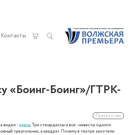
Контакты
су «Боинг-Боинг»/ГТРК-
Пресса о нас
а видео -
здесь
Три стюардессы и все - невесты одного
вный треугольник, а квадрат. Почему в театре захотели