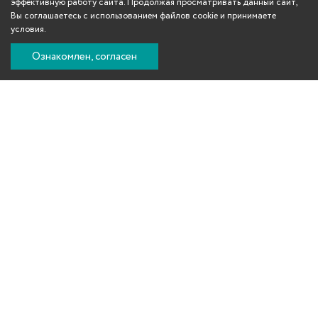
эффективную работу сайта. Продолжая просматривать данный сайт,
Вы соглашаетесь с использованием файлов cookie и принимаете
условия.
Ознакомлен, согласен
Вконтакте
Телеграм
Одноклассники
YouTube