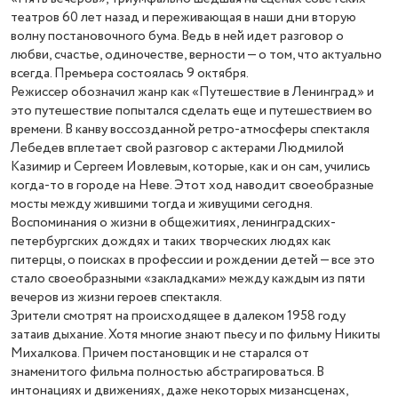
театров 60 лет назад и переживающая в наши дни вторую
волну постановочного бума. Ведь в ней идет разговор о
любви, счастье, одиночестве, верности — о том, что актуально
всегда. Премьера состоялась 9 октября.
Режиссер обозначил жанр как «Путешествие в Ленинград» и
это путешествие попытался сделать еще и путешествием во
времени. В канву воссозданной ретро-атмосферы спектакля
Лебедев вплетает свой разговор с актерами Людмилой
Казимир и Сергеем Иовлевым, которые, как и он сам, учились
когда-то в городе на Неве. Этот ход наводит своеобразные
мосты между жившими тогда и живущими сегодня.
Воспоминания о жизни в общежитиях, ленинградских-
петербургских дождях и таких творческих людях как
питерцы, о поисках в профессии и рождении детей — все это
стало своеобразными «закладками» между каждым из пяти
вечеров из жизни героев спектакля.
Зрители смотрят на происходящее в далеком 1958 году
затаив дыхание. Хотя многие знают пьесу и по фильму Никиты
Михалкова. Причем постановщик и не старался от
знаменитого фильма полностью абстрагироваться. В
интонациях и движениях, даже некоторых мизансценах,