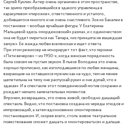
Сергей Куклин. Актер очень органичен в этом пространстве,
так зримо преобразившийся в эдакого управленца в
каракулевом «пирожке», ответственного и усталого,
добившегося многого и не очень счастливого. Зоя из Бакалеи в
постановке — вообще ярчайшая фигура. У Екатерины
Мальцевой здесь «мордюковский» размах, и с одиночеством
она не будет мириться как Тамара, «из принципа не вышедшая
замуж». Ее жажда любви вселенская и ищет ответа.
При этом режиссер не игнорирует тот факт, что героини
«Пяти вечеров» — из 1950-х, когда женская порядочность
была совсем не пустым звуком. В пьесе Володина это очень
хорошо прописано, как изголодавшиеся по любви женщины,
взирающие на оставшихся мужчин как на чудо, тем не менее
щепетильны на тему «не распускай руки» и «не думай, что я
эдакая». И в спектакле этот поведенческий мотив сохранен и
рождает немало замечательных моментов.
Впрочем, возвращаясь, это очень живой, свободно дышащий
спектакль. Видно, что постановка создана из череды этюдов и
импровизаций, а затем вдохновенно смонтирована
постановщиком. И, скорее всего, столь живое театральное
повествование сможет дышать и «монтироваться» и дальше.