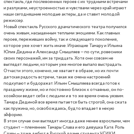
спектакль, где послевоенных героев с их трудными встречами
и разлуками, неустроенностью и чувствами через край играют
наши сегодняшние молодые актеры, да и ставит молодой
режиссер.
Новый спектакль Русского драматического театра получился
очень живым, насыщенным теплыми эмоциями. Как главных
героев, переживших войну, так и следующего поколения,
которое уже хочет жить иначе. Играющие Тамару и Ильина
Юлия Дедина и Александр Смышляев — по сути, ровесники
своих персонажей, им за тридцать. Хотя они совсем не
выглядят людьми, которым уже многое выпало выстрадать.
Отчасти этого, конечно, не хватает в образе, но их почти
детская радость встречи, такая же смена настроений
подкупают и будоражат. Ильин Смышляева всегда готов к
празднику жизни, но и постоянно близок к отчаянью, он по-
хозяйски ведет себя с людьми и в то же время очень уязвим.
Тамара Дединой все время пытается быть строгой, она сжата
как пружина, но, освобождаясь, будто впадает в некую
эйфорию.
В этом случае они выглядят иногда даже менее взрослыми, чем
студент — племянник Тамары Слава и его девушка Катя. Роль
Славы — тоже дебют в Русской драме студента ЧГИКИ