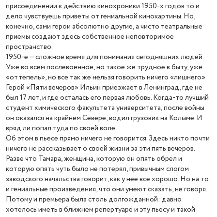
присоединении к действию кинохроники 1950-х годов то и
дело чувствуешь приветы от гениальной кинокартины. Но,
конечно, сами герои абсолютно другие, а чисто театральные
приемы создают здесь собственное неповторимое
пространство.
1950-е — сложное время для понимания сегодняшних людей.
Уже во всем послевоенное, но такое же трудное в быту, уже
«оттепель», но все так же нельзя говорить ничего «лишнего».
Герой «Пяти вечеров» Ильин приезжает в Ленинград, где не
был 17 лет, и где осталась его первая любовь. Когда-то лучший
студент химического факультета университета, после войны
он оказался на крайнем Севере, водил грузовик на Колыме. И
вряд ли попал туда по своей воле.
Об этом в пьесе прямо ничего не говорится. Здесь никто почти
ничего не рассказывает о своей жизни за эти пять вечеров.
Разве что Тамара, женщина, которую он опять обрел и
которую опять чуть было не потерял, привычным слогом
заводского начальства говорит, как у нее все хорошо. Но на то
и гениальные произведения, что они умеют сказать, не говоря.
Потому и премьера была столь долгожданной: давно
хотелось иметь в ближнем репертуаре и эту пьесу и такой