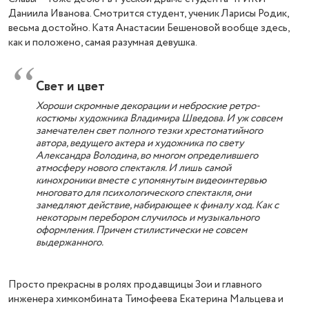
Даниила Иванова. Смотрится студент, ученик Ларисы Родик,
весьма достойно. Катя Анастасии Бешеновой вообще здесь,
как и положено, самая разумная девушка.
Свет и цвет
Хороши скромные декорации и неброские ретро-
костюмы художника Владимира Шведова. И уж совсем
замечателен свет полного тезки хрестоматийного
автора, ведущего актера и художника по свету
Александра Володина, во многом определившего
атмосферу нового спектакля. И лишь самой
кинохроники вместе с упомянутым видеоинтервью
многовато для психологического спектакля, они
замедляют действие, набирающее к финалу ход. Как с
некоторым перебором случилось и музыкального
оформления. Причем стилистически не совсем
выдержанного.
Просто прекрасны в ролях продавщицы Зои и главного
инженера химкомбината Тимофеева Екатерина Мальцева и