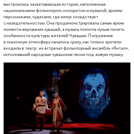
выстроилась захватывающая история, наполненная
национальными фольклором, колоритом и музыкой, яркими
персонажами, чудесами, где юмор соседствует
с назидательностью. Она продемонстрировала самые яркие
моменты верования чувашей, а музыка помогла лучше понять
особенности культуры жителей Чувашии. Погружение
в сказочную атмосферу началось сразу, как только зрители
входили в театр: их встречал фольклорный ансамбль «Янтал»,
исполнявший народные чувашские песни под живую музыку.