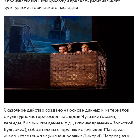
и прочувствовать всю красоту и прелесть регионального
культурно-исторического наследия.
Сказочное действо создано на основе данных и материалов
о культурно-историческом наследии Чувашии (сказки,
легенды, былины, предания и т. д., включая времена «Волжской
Булгарии»), собранных из открытых источников. Материал
умело «сплетен» так (инсценировщик Дмитрий Петров), что