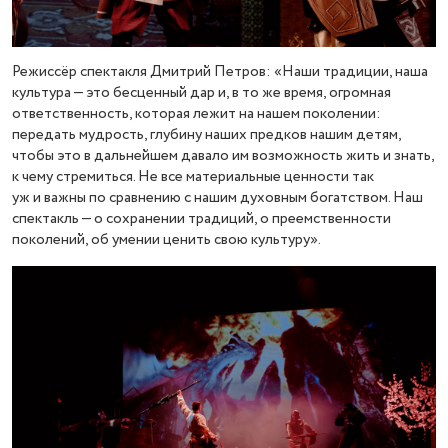
Режиссёр спектакля Дмитрий Петров: «Наши традиции, наша
культура — это бесценный дар и, в то же время, огромная
ответственность, которая лежит на нашем поколении:
передать мудрость, глубину наших предков нашим детям,
чтобы это в дальнейшем давало им возможность жить и знать,
к чему стремиться. Не все материальные ценности так
уж и важны по сравнению с нашим духовным богатством. Наш
спектакль — о сохранении традиций, о преемственности
поколений, об умении ценить свою культуру».