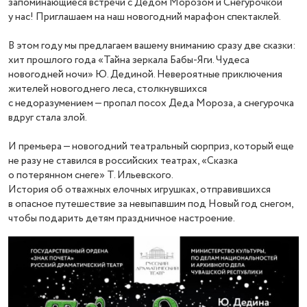
запоминающиеся встречи с Дедом Морозом и Снегурочкой
у нас! Приглашаем на наш новогодний марафон спектаклей.
В этом году мы предлагаем вашему вниманию сразу две сказки:
хит прошлого года «Тайна зеркала Бабы-Яги. Чудеса
новогодней ночи» Ю. Дединой. Невероятные приключения
жителей новогоднего леса, столкнувшихся
с недоразумением — пропал посох Деда Мороза, а снегурочка
вдруг стала злой.
И премьера — новогодний театральный сюрприз, который еще
не разу не ставился в российских театрах, «Сказка
о потерянном снеге» Т. Ильевского.
История об отважных елочных игрушках, отправившихся
в опасное путешествие за невыпавшим под Новый год снегом,
чтобы подарить детям праздничное настроение.