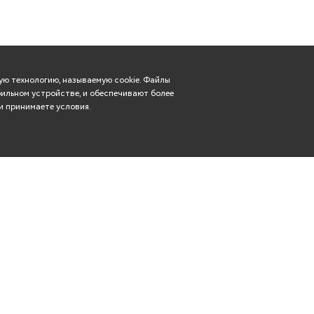
ю технологию, называемую cookie. Файлы
ильном устройстве, и обеспечивают более
и принимаете условия.
Вконтакте
касса: (8352) 57-29-83
Телеграм
rdt21@mail.ru
Чебоксары, ул. Гагарина,
Одноклассники
дом 14
YouTube