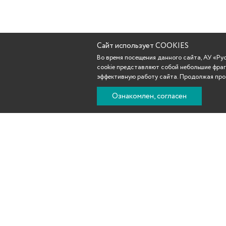
Сайт использует COOKIES
Во время посещения данного сайта, АУ «Р
cookie представляют собой небольшие фраг
эффективную работу сайта. Продолжая прос
Ознакомлен, согласен
Новости
Афиша
Репертуар
Театр
Участникам С