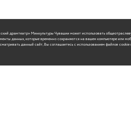
усский драмтеатр» Минкультуры Чувашии может использовать общеотраслеву
менты данных, которые временно сохраняются на вашем компьютере или моб
матривать данный сайт, Вы соглашаетесь с использованием файлов cookie 
ВО
Сувениры
Контакты