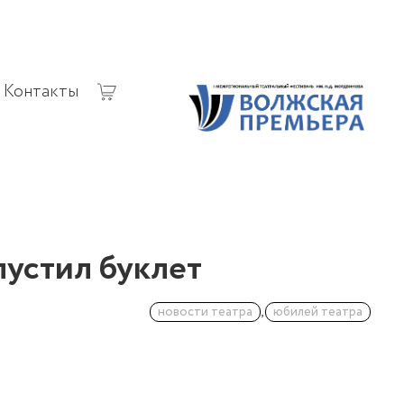
Контакты
пустил буклет
новости театра
,
юбилей театра