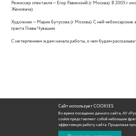
Режиссер спектакля — Егор Равинский (г. Москва). В 2005 г. 
Женовача).
Художник — Мария Бутусова (г. Москва). С ней чебоксарские
гранта Главы Чувашии.
С нетерпением ждем начала работы, о чем будем рассказыва
Сайт использует COOKIES
Во время посещения данного сайта, АУ «Р
cookie представляют собой небольшие фраг
эффективную работу сайта. Продолжая прос