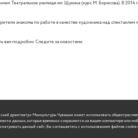
окончил Театральное училище им. Щукина (курс М. Борисова). В 201
 зрители знакомы по работе в качестве художника над спектаклем 
ть вам подробно. Следите за новостями.
усский драмтеатр» Минкультуры Чувашии может использовать общеотраслеву
менты данных, которые временно сохраняются на вашем компьютере или моб
матривать данный сайт, Вы соглашаетесь с использованием файлов cookie 