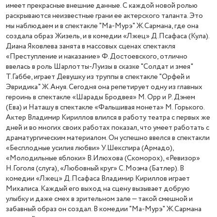
имеет прекрасные внешние данные. С каждой новой ролью
раскрываются неизвестные грани ее актерского таланта. Это
мы наблюдаем и в спектакле "Ма-Мурэ" Ж.Сармана, где она
создала образ Жизель, и в комедии «Лжец» Д.Псафаса (Кула).
Диана Яковлева занята в массовых сценах спектакля
«Преступление и наказание» Ф.Достоевского, отлично
ввелась в роль Шарлотты-Луизы в сказке "Солдат и змея"
Т.Габбе, играет Девушку из труппы в спектакле "Орфей и
Эвридика" Ж.Ануя. Сегодня она репетирует одну из главных
героинь в спектакле «Шарады Бродвея» М. Орр и Р. Дэнем
(Ева) и Наташу в спектакле «Фальшивая монета» М. Горького.
Актер Владимир Кириллов влился в работу театра с первых же
дней и во многих своих работах показал, что умеет работать с
драматургическим материалом. Он успешно ввелся в спектакли
«Бесплодные усилия любви» У.Шекспира (Армадо),
«Молодильные яблоки» В.Илюхова (Скоморох), «Ревизор»
Н.Гоголя (слуга), «Любовный круг» С.Моэма (Батлер). В
комедии «Лжец» Д.Псафаса Владимир Кириллов играет
Михалиса. Каждый его выход на сцену вызывает добрую
улыбку и даже смех в зрительном зале — такой смешной и
забавный образ он создал. В комедии "Ма-Мурэ" Ж.Сармана