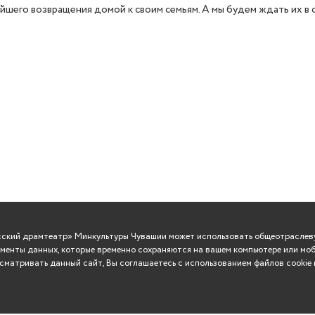
йшего возвращения домой к своим семьям. А мы будем ждать их в 
усский драмтеатр» Минкультуры Чувашии может использовать общеотраслеву
менты данных, которые временно сохраняются на вашем компьютере или моб
матривать данный сайт, Вы соглашаетесь с использованием файлов cookie 