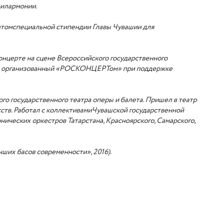
филармонии.
ат
ом
специальной стипендии Главы Чувашии для
онцерте на сцене Всероссийского государственного
ны, организованный «РОСКОНЦЕРТом» при поддержке
го государственного театра оперы и балета. Пришел в театр
ств.
Работал с коллективами
Чувашской государственной
нических оркестров Татарстана, Красноярского, Самарского,
чших басов современности», 2016).