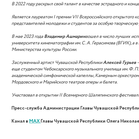
В 2022
году
раскрыл свой талант в качестве эстрадного и кон
Является л
ауреат
ом
I премии VII Всероссийского открытого к
представителей молодежи и студентов за особую творческую 
В мае 2023 г
ода
Владимир Ашмарин
вошел в число лучших исп
университета кинематографии им. С. А. Герасимова (ВГИК), а в
Министерства культуры России.
З
аслуженный артист Чувашской Республики
Алексей Гурьев
—
еще студентом Чебоксарского музыкального училища им. Ф. П.
академической симфонической капелл
ы,
Камерным оркестром 
Мордовского и Марийского театров оперы и балета.
Участвовал в открытии
II Всемирного Шаляпинского
ф
естивал
Пресс-служба Администрации Главы Чувашской Республ
Канал в
МАХ
Главы Чувашской Республики Олега Никола