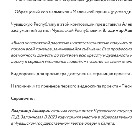
— Образцовый хор мальчиков «Маленький принц» (руковод
Чувашскую Республику в этой композиции представили
Алек
заслуженный артист Чувашской Республики, и
Владимир Аш
«Было невероятной радостью и ответственностью получить в
поклон всей команде, занимавшейся съ
ё
мками. Ваш профессион
возможность донести до зрителей всю красоту и душевность ис
дорогу к сердцам миллионов
людей
»,
— поделился своим впеч
Видеоролик для просмотра доступен на страницах проект
Напомним, что премьера первого видеоклипа проекта «Песни
Справочно:
Владимир Ашмарин
окончил специалитет Чувашского государс
П.Д. Заломнова). В 2023 г
оду
принял участие в образовательн
в Чувашском государственном театре оперы и балета.