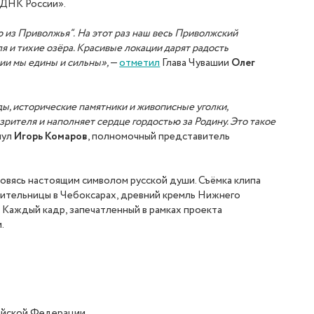
«ДНК России».
 из Приволжья“.
На этот раз наш весь Приволжский
я и тихие озёра. Красивые локации дарят радость
зии мы едины и сильны
»,
—
отметил
Глава Чувашии
Олег
ы, исторические памятники и живописные уголки,
ителя и наполняет сердце гордостью за Родину. Это такое
нул
Игорь Комаров
, полномочный представитель
новясь настоящим символом русской души. Съёмка клипа
вительницы в Чебоксарах, древний кремль Нижнего
 Каждый кадр, запечатленный в рамках проекта
.
ийской Федерации.