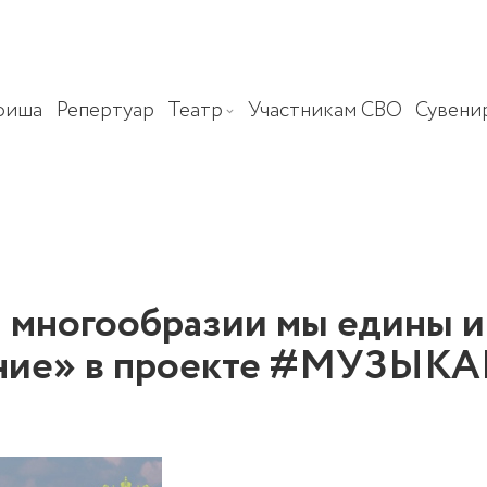
фиша
Репертуар
Театр
Участникам СВО
Сувени
 многообразии мы едины и 
 синие» в проекте #МУЗЫ