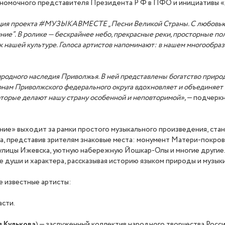
лномочного представителя Президента Р Ф в ПФО и инициативы 
зиция проекта #МУЗЫКАВМЕСТЕ „Песни Великой Страны. С любовью
ние“. В ролике — бескрайнее небо, прекрасные реки, просторные пол
 нашей культуре. Голоса артистов напоминают: в нашем многообра
иродного наследия Приволжья. В ней представлены богатство природ
ам Приволжского федерального округа вдохновляет и объединяет зр
которые делают нашу страну особенной и неповторимой»,
— подчерк
иние» выходит за рамки простого музыкального произведения, ста
а, представив зрителям знаковые места: монумент Матери-покро
 улицы Ижевска, уютную набережную Йошкар-Олы и многие другие.
уши и характера, рассказывая историю языком природы и музыки
же известные артисты:
асти.
я Кулькова
) — заслуженный коллектив народного творчества Росс