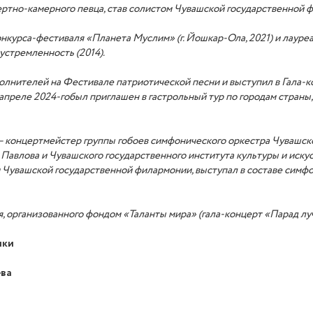
цертно-камерного певца, став солистом Чувашской государственной 
онкурса-фестиваля «Планета Муслим» (г. Йошкар-Ола, 2021)
и
лауре
устремленность (2014).
олнителей на Фестивале патриотической песни и выступил в Гала-к
 апреле 2024
-го
был приглашен в гастрольный тур по городам стра
 концертмейстер группы гобоев симфоническо
го
оркестр
а
Чувашско
 Павлова и Чувашского государственного института культуры и искус
Чувашской государственной филармонии, выступ
ал
в составе симфо
я, организованного фондом «Таланты мира» (гала-концерт «Парад лу
ики
ева