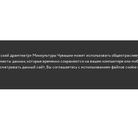
усский драмтеатр» Минкультуры Чувашии может использовать общеотраслеву
менты данных, которые временно сохраняются на вашем компьютере или моб
матривать данный сайт, Вы соглашаетесь с использованием файлов cookie 
ВО
Сувениры
Контакты