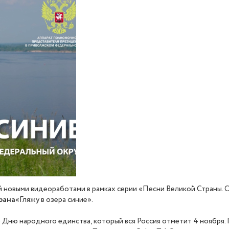
ми видеоработами в рамках серии «Песни Великой Страны. С лю
рана
«Гляжу в озера синие».
о Дню народного единства, который вся Россия отметит 4 ноября