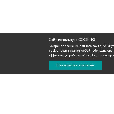
Сайт использует COOKIES
Во время посещения данного сайта, АУ «Р
cookie представляют собой небольшие фраг
эффективную работу сайта. Продолжая прос
Ознакомлен, согласен
Новости
Афиша
Репертуар
Театр
Участникам С