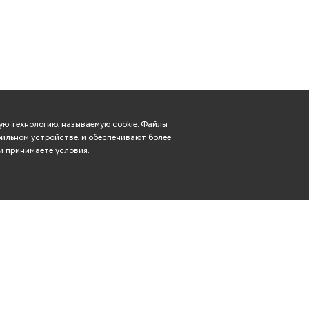
ю технологию, называемую cookie. Файлы
ильном устройстве, и обеспечивают более
и принимаете условия.
Вконтакте
касса: (8352) 57-29-83
Телеграм
rdt21@mail.ru
Чебоксары, ул. Гагарина,
Одноклассники
дом 14