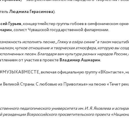
итель
Людмила Герасимова
).
сей Гурьев
, концертмейстер группы гобоев в симфоническом орке
марин
, солист Чувашской государственной филармонии.
озможность исполнять песню „Гляжу в
о
з
ё
ра
с
иние“ в таком масштаб
ализм, чуткое отношение и творческая атмосфера, которую вы созд
полненных песен. Благодаря вам культура разных народов России, в
атлением от участия в проекте
Владимир Ашмарин
.
а #МУЗЫКАВМЕСТЕ, включая официальную группу «ВКонтакте», н
 Великой Страны. С любовью из Приволжья» на песню «Течет река
твенного педагогического университета им. И. Я. Яковлева и аспира
ой резиденции Всероссийского просветительского проекта «Национ