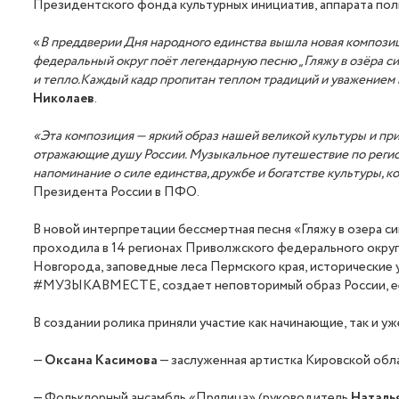
Президентского фонда культурных инициатив, аппарата по
«
В преддверии Дня народного единства вышла новая компо
федеральный округ поёт легендарную песню „Гляжу в озёра си
и тепло.
Каждый кадр пропитан теплом традиций и уважением к
Николаев
.
«Эта композиция — яркий образ нашей великой культуры и пр
отражающие душу России. Музыкальное путешествие по регион
напоминание о силе единства, дружбе и богатстве культуры, 
Президента России в ПФО.
В новой интерпретации бессмертная песня «Гляжу в озера с
проходила в 14 регионах Приволжского федерального округ
Новгорода, заповедные леса Пермского края, исторические
#МУЗЫКАВМЕСТЕ, создает неповторимый образ России, ее д
В создании ролика приняли участие как начинающие, так и у
—
Оксана Касимова
— заслуженная артистка Кировской обл
— Фольклорный ансамбль «Прялица» (руководитель
Наталь