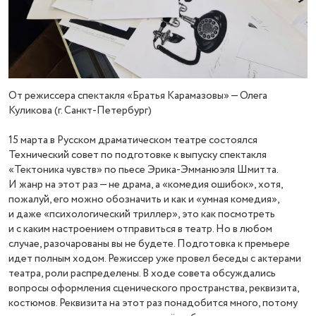
От режиссера спектакля «Братья Карамазовы» — Олега
Куликова (г. Санкт-Петербург)
15 марта в Русском драматическом театре состоялся
Технический совет по подготовке к выпуску спектакля
«Тектоника чувств» по пьесе Эрика-Эмманюэля Шмитта.
И жанр на этот раз — не драма, а «комедия ошибок», хотя,
пожалуй, его можно обозначить и как и «умная комедия»,
и даже «психологический триллер», это как посмотреть
и с каким настроением отправиться в театр. Но в любом
случае, разочарованы вы не будете. Подготовка к премьере
идет полным ходом. Режиссер уже провел беседы с актерами
театра, роли распределены. В ходе совета обсуждались
вопросы оформления сценического пространства, реквизита,
костюмов. Реквизита на этот раз понадобится много, потому