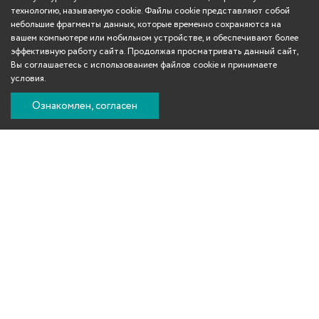
технологию, называемую cookie. Файлы cookie представляют собой
небольшие фрагменты данных, которые временно сохраняются на
вашем компьютере или мобильном устройстве, и обеспечивают более
эффективную работу сайта. Продолжая просматривать данный сайт,
Вы соглашаетесь с использованием файлов cookie и принимаете
условия.
Ознакомлен, согласен
Вконтакте
Телеграм
Одноклассники