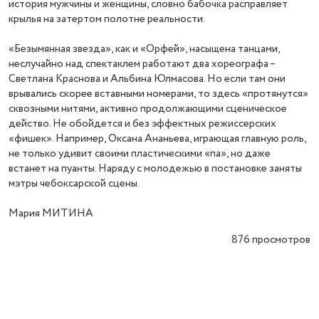
история мужчины и женщины, словно бабочка расправляет
крылья на затертом полотне реальности.
«Безымянная звезда», как и «Орфей», насыщена танцами,
неслучайно над спектаклем работают два хореографа –
Светлана Краснова и Альбина Юлмасова. Но если там они
врывались скорее вставными номерами, то здесь «протянутся»
сквозными нитями, активно продолжающими сценическое
действо. Не обойдется и без эффектных режиссерских
«фишек». Например, Оксана Ананьева, играющая главную роль,
не только удивит своими пластическими «па», но даже
встанет на пуанты. Наряду с молодежью в постановке заняты
мэтры чебоксарской сцены.
Мария МИТИНА
876
просмотров