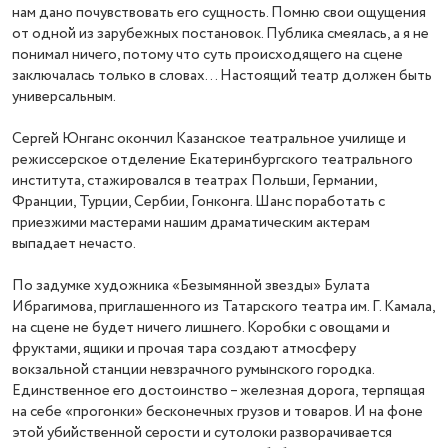
нам дано почувствовать его сущность. Помню свои ощущения
от одной из зарубежных постановок. Публика смеялась, а я не
понимал ничего, потому что суть происходящего на сцене
заключалась только в словах… Настоящий театр должен быть
универсальным.
Сергей Юнганс окончил Казанское театральное училище и
режиссерское отделение Екатеринбургского театрального
института, стажировался в театрах Польши, Германии,
Франции, Турции, Сербии, Гонконга. Шанс поработать с
приезжими мастерами нашим драматическим актерам
выпадает нечасто.
По задумке художника «Безымянной звезды» Булата
Ибрагимова, приглашенного из Татарского театра им. Г. Камала,
на сцене не будет ничего лишнего. Коробки с овощами и
фруктами, ящики и прочая тара создают атмосферу
вокзальной станции невзрачного румынского городка.
Единственное его достоинство – железная дорога, терпящая
на себе «прогонки» бесконечных грузов и товаров. И на фоне
этой убийственной серости и сутолоки разворачивается