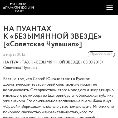
НА ПУАНТАХ
К «БЕЗЫМЯННОЙ ЗВЕЗДЕ»
[«Советская Чувашия»]
Пресса о нас
5 марта 2015
НА ПУАНТАХ К «БЕЗЫМЯННОЙ ЗВЕЗДЕ» 05.03.2015/
Советская Чувашия
Весть о том, что Сергей Юнганс ставит в Русском
драматическом театре новый спектакль, не может не
воодушевлять. С творчеством этого молодого и неординарно
мыслящего режиссера из Екатеринбурга чебоксарская публика
уже знакома. Его оригинальное воплощение пьесы Жана Ануя
«Орфей и Эвридика» наделало у нас немало шума. Многих оно
покорило свежестью и выразительностью, кого-то
шокировало откровенностью постановочных речей, а