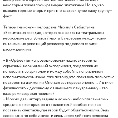
некоторым показалось чрезмерно эпатажным. Но то, что
вызвало горячие споры и приятно «встряхнуло» нашу труппу –
факт.
Теперь «на кону» – мелодрама Михаила Себастьяна
«Безымянная звезда», которая зажжется на театральном
небосклоне республики 7 марта. В перерыве между часами
интенсивных репетиций режиссер поделился своими
рассуждениями.
– В «Орфее» вы «спровоцировали» наших актеров на
серьезный, неожиданный эксперимент, предложив им
поговорить со зрителем и между собой на непривычном
исполнительском языке. Уже потому, что спектакль полностью
построен на движении. Оно для вас первостепенно… Идти от
физического к духовному, от внешнего к внутреннему – это
ваша режиссерская позиция?
– Можно дать актеру задачу, а можно – набор пластических
средств, от которых он оттолкнется. Я вообще мечтаю
поставить спектакль, где герои будут общаться молча. Ведь
слово само по себе лживо, и лишь через действия человека