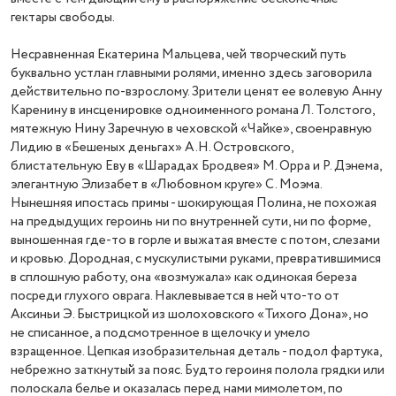
гектары свободы.
Несравненная Екатерина Мальцева, чей творческий путь
буквально устлан главными ролями, именно здесь заговорила
действительно по-взрослому. Зрители ценят ее волевую Анну
Каренину в инсценировке одноименного романа Л. Толстого,
мятежную Нину Заречную в чеховской «Чайке», своенравную
Лидию в «Бешеных деньгах» А.Н. Островского,
блистательную Еву в «Шарадах Бродвея» М. Орра и Р. Дэнема,
элегантную Элизабет в «Любовном круге» С. Моэма.
Нынешняя ипостась примы - шокирующая Полина, не похожая
на предыдущих героинь ни по внутренней сути, ни по форме,
выношенная где-то в горле и выжатая вместе с потом, слезами
и кровью. Дородная, с мускулистыми руками, превратившимися
в сплошную работу, она «возмужала» как одинокая береза
посреди глухого оврага. Наклевывается в ней что-то от
Аксиньи Э. Быстрицкой из шолоховского «Тихого Дона», но
не списанное, а подсмотренное в щелочку и умело
взращенное. Цепкая изобразительная деталь - подол фартука,
небрежно заткнутый за пояс. Будто героиня полола грядки или
полоскала белье и оказалась перед нами мимолетом, по