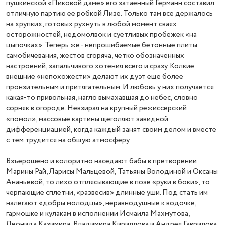
пушкинской «Пиковой даме» его затаенный Германн составил
отличную партию ее робкой Лизе. Только там все держалось
на хрупких, готовых рухнуть в любой момент сваях
осторожностей, недомолвок и суетливых пробежек «на
цыпочках». Теперь же - непрошибаемые бетонные плиты
самобичевания, жестов сгоряча, четко обозначенных
настроений, запальчивого хотения всего и сразу. Колкие
внешние «непохожести» делают их дуэт еще более
пронзительным и притягательным. И любовь у них получается
какая-то привольная, нагло вымахавшая до небес, словно
сорняк в огороде. Невзирая на крупный режиссерский
«помол», массовые картины щеголяют завидной
дифференциацией, когда каждый занят своим делом и вместе
с тем трудится на общую атмосферу.
Взъерошено и колоритно наседают бабы в претворении
Марины Рай, Ларисы Мальцевой, Татьяны Володиной и Оксаны
Ананьевой, то лихо отплясывающие в позе «руки в боки», то
черпающие сплетни, «развесив» длинные уши. Под стать им
налегают «добры молодцы», неравнодушные к водочке,
гармошке и кулакам в исполнении Исмаила Махмутова,
Леонида Казимира, Владимира Кириллова и Андрея Гаврилова.