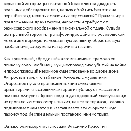
серьезной истории, рассчитанной более чем на двадцать
реальных действующих лиц, нельзя обойтись без этих на
первый взгляд нелепых сказочных персонажей? Правила игры,
предложенные драматургом, непросты и требуют от
режиссерского воображения максимальной отдачи. Судьба
центральной героини, трансформирующейся из розовощекой
молодицы в зрелую, изможденную женщину, обрастающую
проблемами, сооружена из горечи и отчаяния.
Как тревожный, «бредовый» аккомпанемент-тремоло ее
ломкому соло - любимец-муж, несправедливо убитый на войне
и продолжающий незримое существование во дворе дома.
Хитрость в том, что забавные Колодец с журавлем и
Огородное пугало прописаны некими смысловыми
ориентирами, спасающими актеров и публику от массового
психоза. «Хмурить брови вредно для здоровья! Если у вас еще
не пропало чувство юмора, значит, не все потеряно», - словно
подмигивает нам автор и «затачивает» эту уморительную
парочку под беспредельный постановочный «отрыв».
Однако режиссер-постановщик Владимир Красотин