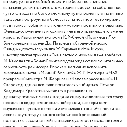
игнорирует его идейный посыл и не берет во внимание
изначальную синтетичность материи, надеясь на собственное
чутье. Он идет по более сложному пути, променяв аппетитные
«шкварки» остроумного баловства на постное тесто лиризма
и вытаскивая события на «голых» межличностных отношениях.
Очевидно, хулиганить и хохмить - не в его правилах, что уже не
новость. Изысканный экспромт К. Рубиной «Прогулка в Лю-
Бле», смешная горечь Дж. Патрика в «Странной миссис
Сэвидж», грустная ухмылка Ж. Сармана в «Ма-Мурэ»,
шекспировская причуда «Сна в летнюю ночь» и даже арабеска
М. Камолетти «Боинг-Боинг» подтверждают исключительную
серьезность режиссера. Впрочем, нельзя не вспомнить
энергичные шутки «Мнимый больной» Ж.-Б. Мольера, «Мой
прекрасный монстр» М. Ферриса и «Человек рассеянный» Н.
Скороход, где он все-таки попытался улыбнуться. Почерк
Владимира Красотина читается в размашистых
драматургических мазках, когда на сцену выплескивается сразу
несколько ведер эмоциональной краски, а актеры сами
выуживают нужные оттенки и смешивают тона. Это почти как
лепить скульптуру с самого себя. Способ рискованный,
полностью рассчитанный на индивидуальность исполнителя и
вместе с тем дающий ему в распоряжение бесконечные