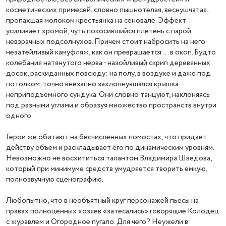
косметических примесей, словно пышнотелая, веснушчатая,
пропахшая молоком крестьянка на сеновале. Эффект
усиливает хромой, чуть покосившийся плетень с парой
невзрачных подсолнухов. Причем стоит набросить на него
незатейливый камуфляж, как он превращается ... в окоп. Будто
колебания натянутого нерва - назойливый скрип деревянных
досок, раскиданных повсюду: на полу, в воздухе и даже под
потолком, точно внезапно захлопнувшаяся крышка
неприподъемного сундука. Они словно танцуют, наклоняясь
под разными углами и образуя множество пространств внутри
одного.
Герои же обитают на бесчисленных помостах, что придает
действу объем и раскладывает его по динамическим уровням.
Невозможно не восхититься талантом Владимира Шведова,
который при минимуме средств умудряется творить емкую,
полнозвучную сценографию.
Любопытно, что в необъятный круг персонажей пьесы на
правах полноценных хозяев «затесались» говорящие Колодец
с журавлем и Огородное пугало. Для чего? Неужели в