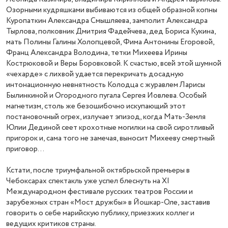
Озорными кудряшками выбиваются из общей образной копны
Куропаткин Александра Смышляева, замполит Александра
Тырлова, полковник Дмитрия Фадейчева, дед Бориса Кукина,
мать Полины Галины Холопцевой, Фима Антонины Егоровой,
Франц Александра Володина, тетки Михеева Ирины
Кострюковой и Веры Боровковой. К счастью, всей этой шумной
«чехарде» с лихвой удается перекричать досадную
интонационную невнятность Колодца с журавлем Ларисы
Былинкиной и Огородного пугала Сергея Иовлева. Особый
магнетизм, столь же безошибочно искупающий этот
постановочный огрех, излучает эпизод, когда Мать-Земля
Юлии Дединой сеет крохотные могилки на свой сиротливый
пригорок и, сама того не замечая, выносит Михееву смертный
приговор...
Кстати, после триумфальной октябрьской премьеры в
Чебоксарах спектакль уже успел блеснуть на XI
Международном фестивале русских театров России и
зарубежных стран «Мост дружбы» в Йошкар-Оле, заставив
говорить о себе марийскую публику, приезжих коллег и
ведущих критиков страны.