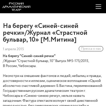
На берегу «Синей-синей
речки»/Журнал «Страстной
бульвар, 10» [М.Митина]
Пресса о нас
1 апреля 2015
На берегу "Синей-синей речки"
/Журнал "Страстной бульвар, 10" Выпуск №5-175/2015,
В России,
Чебоксары.
Несмотря на смешение фантомов и людей, небылиц и правды,
достоверности и иллюзии, сценическое воплощение «Одной
абсолютно счастливой деревни» Б.Вахтина, переименованной
Государственным русским драматическим театром г.
Чебоксары в «Синюю-синюю речку», нельзя назвать
загадочным. Фактура спектакля волнует своей девственной
природностью, без символических «премудростей» и