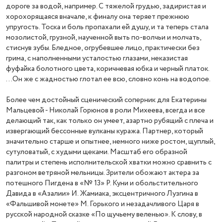
дороге за водой, например. С тяжелой грудью, задиристая и
хорохорящаяся вначале, к финалу она теряет прежнюю
упругость. Тоска и боль пропахали ей душу, и та теперь стала
мозолистой, грузной, наученной выть по-волчьи и молчать,
стиснув зубы. Бледное, огрубевшее лицо, практически без
грима, с наполненными усталостью глазами, неказистая
фуфайка болотного цвета, коричневая юбка и черный платок.
...Он же с жадностью глотал ее всю, словно конь на водопое.
Более чем достойный сценический соперник для Екатерины
Мальцевой - Николай Горюнов в роли Михеева, всегда и все
делающий так, как только он умеет, азартно рубящий с плеча и
извергающий бессонные вулканы куража. Партнер, который
значительно старше и опытнее, немного ниже ростом, щуплый,
сутуловатый, с худыми щеками. Масштаб его образной
палитры и степень исполнительской хватки можно сравнить с
разгоном ветряной мельницы. Зрители обожают актера за
потешного Пигдена в «№ 13» Р. Куни и обольстительного
Давида в «Азалии» И. Жамиака, эксцентричного Лузгина в
«Фальшивой монете» М. Горького и незадачливого Царя в
русской народной сказке «По щучьему веленью». К слову, в