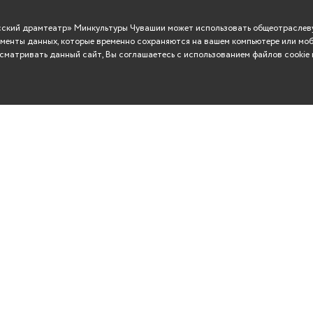
усский драмтеатр» Минкультуры Чувашии может использовать общеотраслеву
менты данных, которые временно сохраняются на вашем компьютере или моб
матривать данный сайт, Вы соглашаетесь с использованием файлов cookie 
ВО
Сувениры
Контакты
тический театр