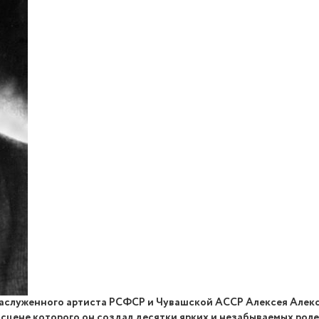
 заслуженного артиста РСФСР и Чувашской АССР Алексея Алексее
 сцене которого он создал десятки ярких и незабываемых роле