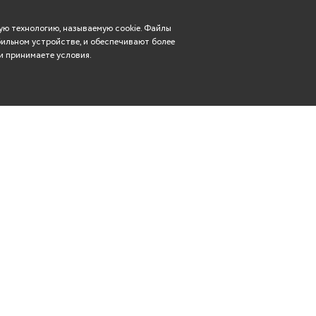
ю технологию, называемую cookie. Файлы
ильном устройстве, и обеспечивают более
и принимаете условия.
Вконтакте
касса: (8352) 57-29-83
Телеграм
rdt21@mail.ru
Чебоксары, ул. Гагарина,
Одноклассники
дом 14
YouTube
Сайт создан