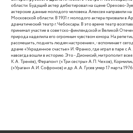
области. Будущий актер дебютировал на сцене Орехово-Зуев
актерские данные молодого человека. Алексея направили на 
Московской области. В 1931 г. молодого актера призвали в Ар
драматический театр г. Чебоксары. В это время театр возг
принимал участие в советско-финляндской и Великой Отече
природа наделила его огромным чувством юмора. На репетици
рассмешить, поднять людям настроение», - вспоминает сего
драме «Украденное счастье» И. Франко, где играл в паре с 
навсегда вошли в историю. Это - Дионисий, митрополит все
К.А. Тренёв), Ферапонт («Три сестры» А.П. Чехов), Кормил
(«Ураган» А.И. Софронов) и др. А.А. Гусев умер 17 марта 1976 г