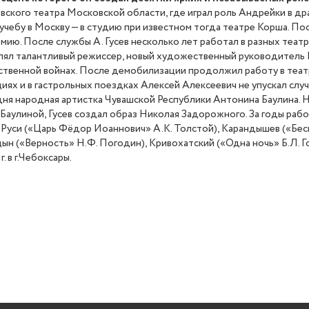
ского театра Московской области, где играл роль Андрейки в дра
учебу в Москву — в студию при известном тогда театре Корша. Посл
мию. После службы А. Гусев несколько лет работал в разных театрах
лавлял талантливый режиссер, новый художественный руководитель
ственной войнах. После демобилизации продолжил работу в театр
ях и в гастрольных поездках Алексей Алексеевич не упускал случ
дня народная артистка Чувашской Республики Антонина Баулина. Н
А. Баулиной, Гусев создал образ Николая Задорожного. За годы ра
я Руси («Царь Фёдор Иоаннович» А.К. Толстой), Карандышев («Бе
ицын («Верность» Н.Ф. Погодин), Кривохатский («Одна ночь» Б.Л. 
. в г.Чебоксары.