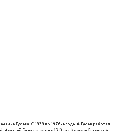
вича Гусева. С 1939 по 1976-е годы А.Гусев работал
й.
Алексей Гусев родился в 1913 г. в г.Касимов Рязанской