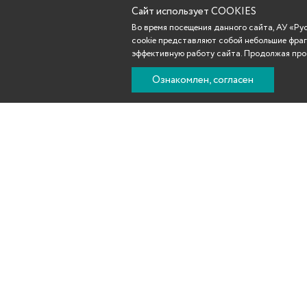
Сайт использует COOKIES
Во время посещения данного сайта, АУ «Р
cookie представляют собой небольшие фраг
эффективную работу сайта. Продолжая прос
Ознакомлен, согласен
Новости
Афиша
Репертуар
Театр
Участникам С
©
2010–2026 Государственный ордена «Знак Почета» русский драма