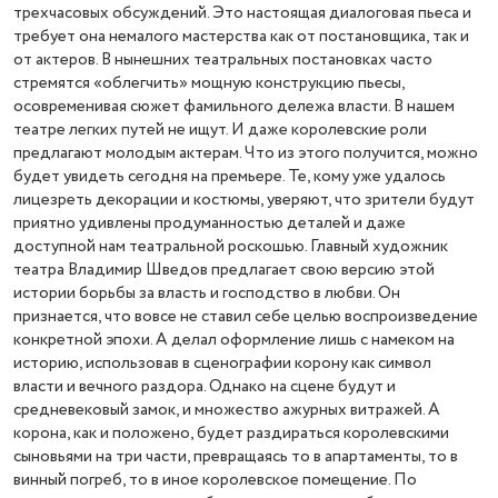
трехчасовых обсуждений. Это настоящая диалоговая пьеса и
требует она немалого мастерства как от постановщика, так и
от актеров. В нынешних театральных постановках часто
стремятся «облегчить» мощную конструкцию пьесы,
осовременивая сюжет фамильного дележа власти. В нашем
театре легких путей не ищут. И даже королевские роли
предлагают молодым актерам. Что из этого получится, можно
будет увидеть сегодня на премьере. Те, кому уже удалось
лицезреть декорации и костюмы, уверяют, что зрители будут
приятно удивлены продуманностью деталей и даже
доступной нам театральной роскошью. Главный художник
театра Владимир Шведов предлагает свою версию этой
истории борьбы за власть и господство в любви. Он
признается, что вовсе не ставил себе целью воспроизведение
конкретной эпохи. А делал оформление лишь с намеком на
историю, использовав в сценографии корону как символ
власти и вечного раздора. Однако на сцене будут и
средневековый замок, и множество ажурных витражей. А
корона, как и положено, будет раздираться королевскими
сыновьями на три части, превращаясь то в апартаменты, то в
винный погреб, то в иное королевское помещение. По