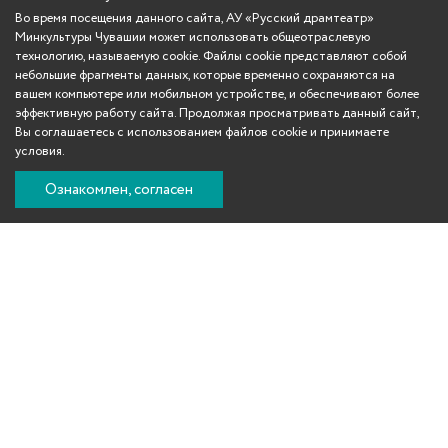
Во время посещения данного сайта, АУ «Русский драмтеатр»
Минкультуры Чувашии может использовать общеотраслевую
технологию, называемую cookie. Файлы cookie представляют собой
небольшие фрагменты данных, которые временно сохраняются на
вашем компьютере или мобильном устройстве, и обеспечивают более
эффективную работу сайта. Продолжая просматривать данный сайт,
Вы соглашаетесь с использованием файлов cookie и принимаете
условия.
Ознакомлен, согласен
Вконтакте
Телеграм
Одноклассники