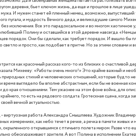
евозможно. Да и своенравная женщина пытается растолковать все 
 кругом деревня, бьет ключом жизнь, да еще и прошлое в лице уш
о мужа. И мужем станет ей пленный немец, возможно, выпустивший 
го пугала, и мудрость Вечного деда, и великодушие самого Михее
х без исключения. Все это парадоксальное и во многом хаотичное
юбивший Полину и оставшийся в этой деревне навсегда. «Немцы бы 
цев порядок. Они бы сделали, как требует порядок. И вышло бы пл
ветло и просто, как подобает в притче. Но за этими словами и все
мотрится как красочный рассказ кого-то из близких о счастливой д
казала Михееву: «Работы очень много!» Это крайне важный и необы
 природных стихий и человеческих отношений, которые будто не н
и время выглядело бы вполне абстрактным, если бы не военная кон
и до края отношениями. Тем ужаснее на этом фоне война, для опи
крайнего, то есть на рядового солдата. Гротескная сцена, когда 
 своей вечной актуальностью.
а, – виртуозная работа Александра Смышляева. Художник Владими
ных измерениях, как небо течет в речке, а речка в памяти живых 
 окрыленного открывшимся с птичьего полета миром. Разве что ещ
квально обескураживают зрителя. А вот Полина в исполнении Ека