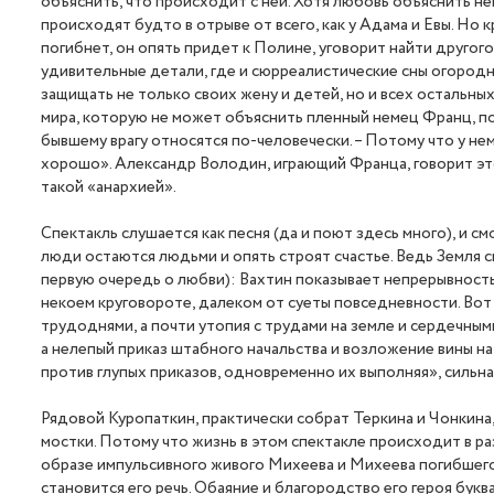
объяснить, что происходит с ней. Хотя любовь объяснить н
происходят будто в отрыве от всего, как у Адама и Евы. Но
погибнет, он опять придет к Полине, уговорит найти другог
удивительные детали, где и сюрреалистические сны огородно
защищать не только своих жену и детей, но и всех остальны
мира, которую не может объяснить пленный немец Франц, пол
бывшему врагу относятся по-человечески. – Потому что у нем
хорошо». Александр Володин, играющий Франца, говорит это с
такой «анархией».
Спектакль слушается как песня (да и поют здесь много), и с
люди остаются людьми и опять строят счастье. Ведь Земля с
первую очередь о любви): Вахтин показывает непрерывность
некоем круговороте, далеком от суеты повседневности. Вот 
трудоднями, а почти утопия с трудами на земле и сердечным
а нелепый приказ штабного начальства и возложение вины на 
против глупых приказов, одновременно их выполняя», сильна
Рядовой Куропаткин, практически собрат Теркина и Чонкин
мостки. Потому что жизнь в этом спектакле происходит в раз
образе импульсивного живого Михеева и Михеева погибшего,
становится его речь. Обаяние и благородство его героя бу