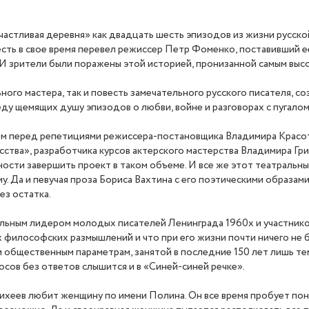
астливая деревня» как двадцать шесть эпизодов из жизни русской
есть в свое время перевел режиссер Петр Фоменко, поставивший ее
 И зрители были поражены этой историей, пронизанной самым высо
ьного мастера, так и повесть замечательного русского писателя, 
реду щемящих душу эпизодов о любви, войне и разговорах с пугало
ором перед репетициями режиссера-постановщика Владимира Красот
ства», разработчика курсов актерского мастерства Владимира Гри
ности завершить проект в таком объеме. И все же этот театральны
 Да и певучая проза Бориса Вахтина с его поэтическими образами
ез остатка.
льным лидером молодых писателей Ленинграда 1960х и участнико
х философских размышлений и что при его жизни почти ничего не 
ем общественным параметрам, занятой в последние 150 лет лишь те
осов без ответов слышится и в «Синей-синей речке».
хеев любит женщину по имени Полина. Он все время пробует поня