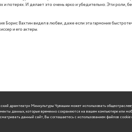
х и потерях. И делает это очень ярко и убедительно. Эти роли, бе
 Борис Вахтин видел в любви, даже если эта гармония быстротечн
иссер и его актеры.
усский драмтеатр» Минкультуры Чувашии может использовать общеотраслеву
менты данных, которые временно сохраняются на вашем компьютере или моб
матривать данный сайт, Вы соглашаетесь с использованием файлов cookie 