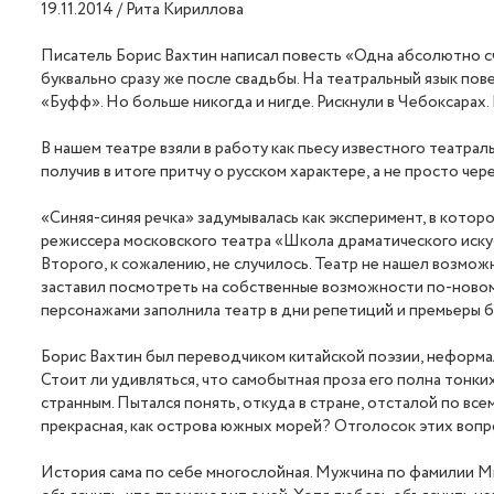
19.11.2014 / Рита Кириллова
Писатель Борис Вахтин написал повесть «Одна абсолютно сч
буквально сразу же после свадьбы. На театральный язык пов
«Буфф». Но больше никогда и нигде. Рискнули в Чебоксарах.
В нашем театре взяли в работу как пьесу известного театрал
получив в итоге притчу о русском характере, а не просто че
«Синяя-синяя речка» задумывалась как эксперимент, в кот
режиссера московского театра «Школа драматического искус
Второго, к сожалению, не случилось. Театр не нашел возмож
заставил посмотреть на собственные возможности по-новому.
персонажами заполнила театр в дни репетиций и премьеры б
Борис Вахтин был переводчиком китайской поэзии, неформа
Стоит ли удивляться, что самобытная проза его полна тонки
странным. Пытался понять, откуда в стране, отсталой по вс
прекрасная, как острова южных морей? Отголосок этих вопр
История сама по себе многослойная. Мужчина по фамилии Ми