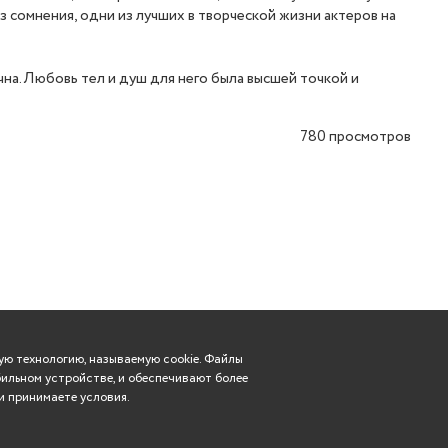
з сомнения, одни из лучших в творческой жизни актеров на
а. Любовь тел и душ для него была высшей точкой и
780
просмотров
ю технологию, называемую cookie. Файлы
ильном устройстве, и обеспечивают более
и принимаете условия.