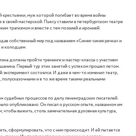
 крестьянки, муж которой погибает во время войны
 в своей мастерской. Пьесу ставили в петербургском театре
ким трагизмом и вместе с тем поэзией и иронией.
создав собственный мир под названием «Синяя-синяя речка» и
м и колодцем.
ина должны пройти тренинги и мастер-классы с участием
шанина. Первый тур этих занятий с успехом прошел летом.
й эксперимент состоялся. И даже в чем-то изменил театр,
, полусказочными и в то же время такими реальными
м судебных процессов по делу ленинградских писателей.
было опубликовано. Он писал о русском опыте, названном им
м, чтобы выжить, столь замечательная духовная культура,
ть, сформулировать, что с ним происходит. И ей пытается