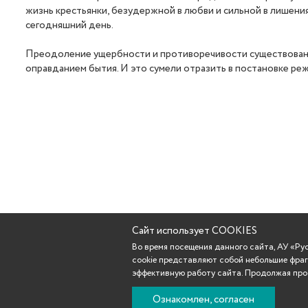
жизнь крестьянки, безудержной в любви и сильной в лишения
сегодняшний день.
Преодоление ущербности и противоречивости существования
оправданием бытия. И это сумели отразить в постановке реж
Сайт использует COOKIES
Во время посещения данного сайта, АУ «Р
cookie представляют собой небольшие фраг
эффективную работу сайта. Продолжая прос
Ознакомлен, согласен