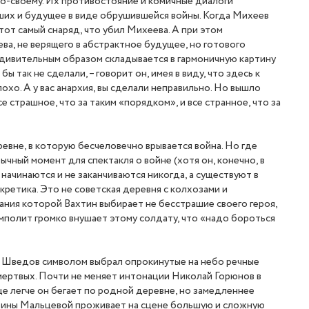
по-своему. Их противостояние и комичные диалоги
едших и будущее в виде обрушившейся войны. Когда Михеев
тот самый снаряд, что убил Михеева. А при этом
ва, не верящего в абстрактное будущее, но готового
 удивительным образом складывается в гармоничную картину
так не сделали, – говорит он, имея в виду, что здесь к
охо. А у вас анархия, вы сделали неправильно. Но вышло
 страшное, что за таким «порядком», и все странное, что за
еревне, в которую бесчеловечно врывается война. Но где
чный момент для спектакля о войне (хотя он, конечно, в
ачинаются и не заканчиваются никогда, а существуют в
кретика. Это не советская деревня с колхозами и
сания которой Вахтин выбирает не бесстрашие своего героя,
замполит громко внушает этому солдату, что «надо бороться
р Шведов символом выбрал опрокинутые на небо речные
и мертвых. Почти не меняет интонации Николай Горюнов в
е легче он бегает по родной деревне, но замедленнее
терины Мальцевой проживает на сцене большую и сложную