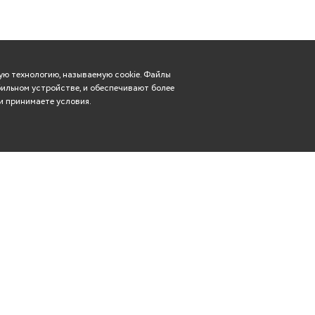
ю технологию, называемую cookie. Файлы
ильном устройстве, и обеспечивают более
и принимаете условия.
Вконтакте
касса: (8352) 57-29-83
Телеграм
rdt21@mail.ru
Чебоксары, ул. Гагарина,
Одноклассники
дом 14
YouTube