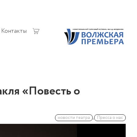
Контакты
акля «Повесть о
новости театра
,
Пресса о нас