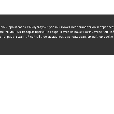
усский драмтеатр» Минкультуры Чувашии может использовать общеотраслеву
менты данных, которые временно сохраняются на вашем компьютере или моб
матривать данный сайт, Вы соглашаетесь с использованием файлов cookie 
ВО
Сувениры
Контакты