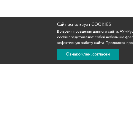
Сайт использует COOKIES
Во время посещения данного сайта, АУ «Р
cookie представляют собой небольшие фраг
эффективную работу сайта. Продолжая прос
Ознакомлен, согласен
Новости
Афиша
Репертуар
Театр
Участникам С