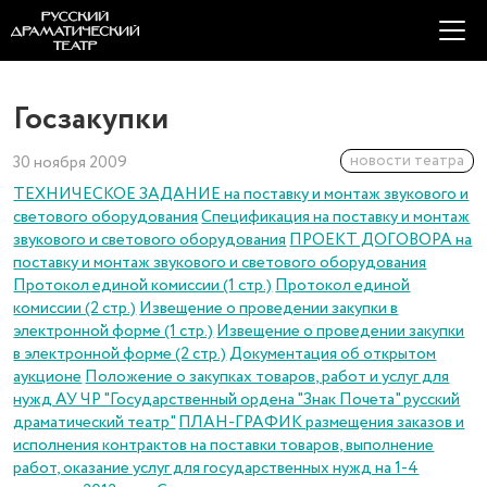
Госзакупки
новости театра
30 ноября 2009
ТЕХНИЧЕСКОЕ ЗАДАНИЕ на поставку и монтаж звукового и
светового оборудования
Спецификация на поставку и монтаж
звукового и светового оборудования
ПРОЕКТ ДОГОВОРА на
поставку и монтаж звукового и светового оборудования
Протокол единой комиссии (1 стр.)
Протокол единой
комиссии (2 стр.)
Извещение о проведении закупки в
электронной форме (1 стр.)
Извещение о проведении закупки
в электронной форме (2 стр.)
Документация об открытом
аукционе
Положение о закупках товаров, работ и услуг для
нужд АУ ЧР "Государственный ордена "Знак Почета" русский
драматический театр"
ПЛАН-ГРАФИК размещения заказов и
исполнения контрактов на поставки товаров, выполнение
работ, оказание услуг для государственных нужд на 1-4