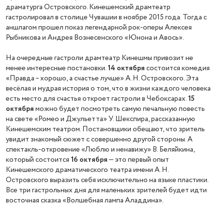
драматурга Островского. Кинешемский драмтеатр
гастролировал в столице Чувашии в ноябре 2015 года. Тогда с
аншлагом прошел показ легендарной
рок-оперы Алексея
Рыбникова и Андрея Вознесенского «Юнона и Авось».
На очередные гастроли драмтеатр Кинешмы привозит не
менее интересные постановки.
14 октября
состоится комедия
«Правда – хорошо, а счастье лучше» А.Н. Островского. Эта
весёлая и мудрая история о том, что в жизни каждого человека
есть место для счастья откроет гастроли в Чебоксарах.
15
октября
можно будет посмотреть самую печальную повесть
на свете «Ромео и Джульетта» У. Шекспира, рассказанную
Кинешемским театром. Постановщики обещают, что зритель
увидит знакомый сюжет с совершенно другой стороны. А
спектакль-откровение «Люблю и ненавижу» В. Беляйкина,
который состоится
16 октября
— это первый опыт
Кинешемского драматического театра имени А.Н.
Островского выразить себя исключительно на языке пластики.
Все три гастрольных дня для маленьких зрителей будет идти
восточная сказка «Волшебная лампа Аладдина».