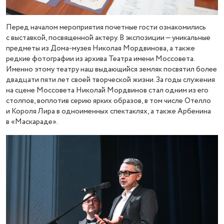
Перед началом мероприятия почетные гости ознакомились
с выставкой, посвященной актеру. В экспозиции — уникальные
предметы из Дома-музея Николая Мордвинова, а также
редкие фотографии из архива Театра имени Моссовета.
Именно этому театру наш выдающийся земляк посвятил более
двадцати пяти лет своей творческой жизни. За годы служения
на сцене Моссовета Николай Мордвинов стал одним из его
столпов, воплотив серию ярких образов, в том числе Отелло
и Короля Лира в одноименных спектаклях, а также Арбенина
в «Маскараде».