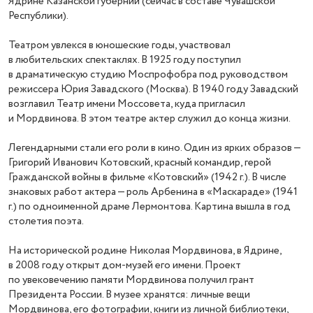
Ядрине Казанской губернии (сейчас в составе Чувашской
Республики).
Театром увлекся в юношеские годы, участвовал
в любительских спектаклях. В 1925 году поступил
в драматическую студию Моспрофобра под руководством
режиссера Юрия Завадского (Москва). В 1940 году Завадский
возглавил Театр имени Моссовета, куда пригласил
и Мордвинова. В этом театре актер служил до конца жизни.
Легендарными стали его роли в кино. Один из ярких образов —
Григорий Иванович Котовский, красный командир, герой
Гражданской войны в фильме «Котовский» (1942 г.). В числе
знаковых работ актера — роль Арбенина в «Маскараде» (1941
г.) по одноименной драме Лермонтова. Картина вышла в год
столетия поэта.
На исторической родине Николая Мордвинова, в Ядрине,
в 2008 году открыт дом-музей его имени. Проект
по увековечению памяти Мордвинова получил грант
Президента России. В музее хранятся: личные вещи
Мордвинова, его фотографии, книги из личной библиотеки,