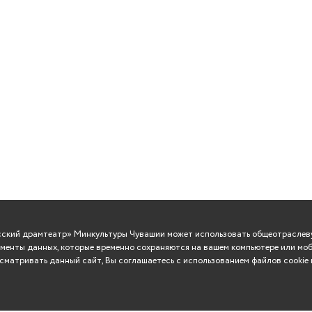
усский драмтеатр» Минкультуры Чувашии может использовать общеотраслеву
менты данных, которые временно сохраняются на вашем компьютере или моб
матривать данный сайт, Вы соглашаетесь с использованием файлов cookie 