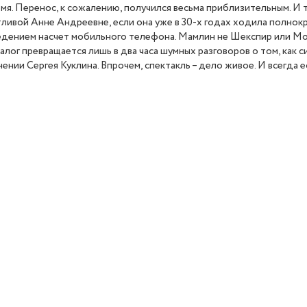
емя. Перенос, к сожалению, получился весьма приблизительным. И 
кетливой Анне Андреевне, если она уже в 30-х годах ходила полно
едением насчет мобильного телефона. Мамлин не Шекспир или Мол
алог превращается лишь в два часа шумных разговоров о том, как
нении Сергея Куклина. Впрочем, спектакль – дело живое. И всегда 