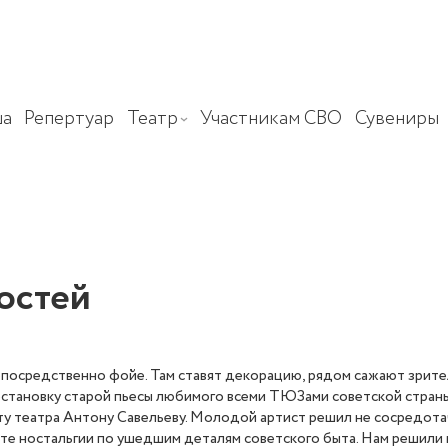
а
Репертуар
Театр
Участникам СВО
Сувениры
остей
осредственно фойе. Там ставят декорацию, рядом сажают зрителей
остановку старой пьесы любимого всеми ТЮЗами советской стран
у театра Антону Савельеву. Молодой артист решил не сосредота
свете ностальгии по ушедшим деталям советского быта. Нам решили