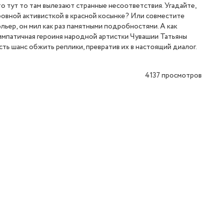
то тут то там вылезают странные несоответствия. Угадайте,
кровной активисткой в красной косынке? Или совместите
ьер, он мил как раз памятными подробностями. А как
 симпатичная героиня народной артистки Чувашии Татьяны
есть шанс обжить реплики, превратив их в настоящий диалог.
4137
просмотров