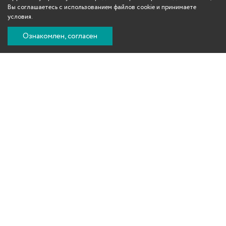
Вы соглашаетесь с использованием файлов cookie и принимаете
условия.
Ознакомлен, согласен
Вконтакте
Телеграм
Одноклассники
YouTube