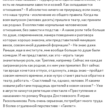
есть не лишенными зависти и козней. Как складываются
отношения? – Я абсолютно ничего не приукрашу, если скажу,
что наша труппа – исключение из общего правила. Когда мы
всем выпуском (человек десять) пришли в театр, нас приняли
как родных. В коллективе нормальные человеческие
отношения, без зависти и подстав. – А какие роли тебе больше
по душе, современников, манера поведения и разговора
которых хорошо знакома, или представителей минувших
веков, совсем иной душевной формации? – Не знаю даже.
Раньше, еще в институте, мне вообще больше по душе были
комедии. И не представлял, как это – играть такую
значительную роль, как Треплев, например. Сейчас же каждая
сыгранная роль как родная, я к ним уже прикипел. Вот сейчас
так вроде хочется в отпуск, отдохнуть, а ведь знаю – пройдет
совсем немного времени, и все нутро станет рваться обратно в
театр, работать. – Счастливый ты, однако, человек. И какими
новыми работами порадуешь зрителей в новом сезоне? – Уже
в августе начнутся репетиции спектакля «Преступление и
наказание» по роману Федора Достоевского. Я играю
Раскольникова. Роль очень серьезная, потребует много труда.
В более отдаленной перспективе – «Гамлет».