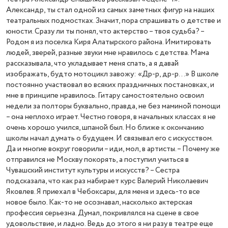
Александр, ты стал одной из самых заметных фигур на наших
театральных подмостках. Значит, пора спрашивать о детстве и
юности. Сразу ли ты понял, что актерство – твоя судьба? –
Родом я из поселка Киря Алатырского района. Имитировать
людей, зверей, разные звуки мне нравилось с детства. Мама
рассказывала, что укладывает меня спать, а я давай
изображать, будто мотоцикл завожу: «Др-р, др-р…» В школе
постоянно участвовал во всяких праздничных постановках, и
мне в принципе нравилось. Гитару самостоятельно освоил
недели за полторы буквально, правда, не без маминой помощи
– она неплохо играет. Честно говоря, в начальных классах я не
очень хорошо учился, шпаной был. Но ближе к окончанию
школы начал думать о будущем. И связывал его с искусством.
Да и многие вокруг говорили – иди, мол, в артисты. – Почему же
отправился не Москву покорять, а поступил учиться в
Чувашский институт культуры и искусств? – Сестра
подсказала, что как раз набирает курс Валерий Николаевич
Яковлев. Я приехал в Чебоксары, для меня и здесь-то все
новое было. Как-то не осознавал, насколько актерская
профессия серьезна. Думал, покривлялся на сцене в свое
удовольствие, и ладно. Ведь до этого я ни разу в театре еще