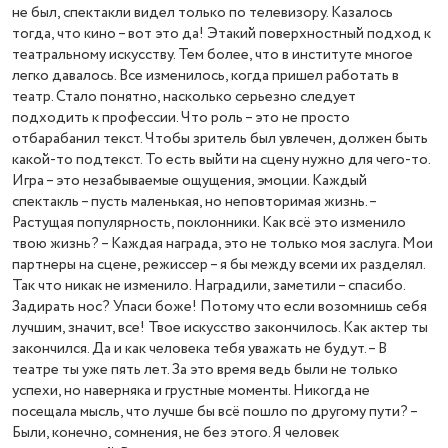
не был, спектакли видел только по телевизору. Казалось
тогда, что кино – вот это да! Этакий поверхностный подход к
театральному искусству. Тем более, что в институте многое
легко давалось. Все изменилось, когда пришел работать в
театр. Стало понятно, насколько серьезно следует
подходить к профессии. Что роль – это не просто
отбарабанил текст. Чтобы зритель был увлечен, должен быть
какой-то подтекст. То есть выйти на сцену нужно для чего-то.
Игра – это незабываемые ощущения, эмоции. Каждый
спектакль – пусть маленькая, но неповторимая жизнь. –
Растущая популярность, поклонники. Как всё это изменило
твою жизнь? – Каждая награда, это не только моя заслуга. Мои
партнеры на сцене, режиссер – я бы между всеми их разделял.
Так что никак не изменило. Наградили, заметили – спасибо.
Задирать нос? Упаси боже! Потому что если возомнишь себя
лучшим, значит, все! Твое искусство закончилось. Как актер ты
закончился. Да и как человека тебя уважать не будут. – В
театре ты уже пять лет. За это время ведь были не только
успехи, но наверняка и грустные моменты. Никогда не
посещала мысль, что лучше бы всё пошло по другому пути? –
Были, конечно, сомнения, не без этого. Я человек