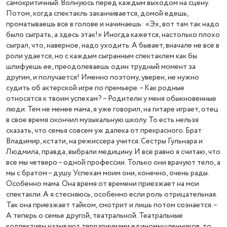
самокритичный. Волнуюсь перед каждым выходом на сцену.
Потом, когда спектакль заканчивается, домой едешь,
проматываешь все в голове и начинаешь: «Эх, вот там так надо
было сыграть, а здесь этак!» Иногда кажется, настолько плохо
сыграл, что, наверное, надо уходить. А бывает, вначале не все в
роли удается, но с каждым сыгранным спектаклем как бы
шлифуешь ее, преодолеваешь один трудный момент за
другим, и получается! Именно поэтому, уверен, не нужно
судить об актерской игре по премьере. – Как родные
относятся к твоим успехам? – Родители у меня обыкновенные
люди. Тем не менее мама, я уже говорил, на гитаре играет, отец
в свое время окончил музыкальную школу. То есть нельзя
сказать, что семья совсем уж далека от прекрасного. Брат
Владимир, кстати, на режиссера учится. Сестры Гульнара и
Людмила, правда, выбрали медицину. И все равно я считаю, что
все мы четверо – одной профессии. Только они врачуют тело, а
мы с братом – душу. Успехам моим они, конечно, очень рады.
Особенно мама. Она время от времени приезжает на мои
спектакли. А я стесняюсь, особенно если роль отрицательная.
Так она приезжает тайком, смотрит и лишь потом сознается. –
А теперь о семье другой, театральной. Театральные
коллективы называют террариумами единомышленников, то