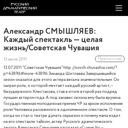
Александр СМЫШЛЯЕВ:
Каждый спектакль — целая
жизнь/Советская Чувашия
Пресса о нас
13 июля 2011
13.07.2011 "Советская Чувашия" http://sovch.chuvashia.com/?
p=43896#more-43896 Зинаида Шитлаева Завершившийся
сезон оказался для этого актера весьма знаменательным. Он
сыграл роль, о которой мечтает каждый русский артист, –
безудержного Хлестакова, став в итоге второй раз подряд
лучшим актером года. А под занавес сезона ему была вручена
Государственная молодежная премия ЧР за яркое исполнение
роли Человека рассеянного в одноименном спектакле. О том,
когда он стал о театре думать серьезно и почему мама ездит
на его спектакли тайком, актер Русского драматического
театра Александр Смышляев рассказал «Сцене Ч». –