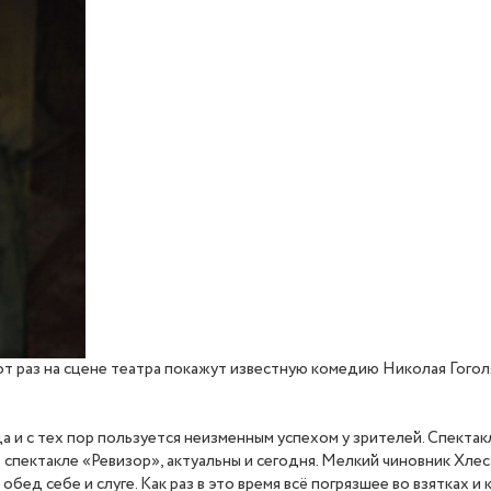
от раз на сцене театра покажут известную комедию Николая Гогол
а и с тех пор пользуется неизменным успехом у зрителей. Спекта
в спектакле «Ревизор», актуальны и сегодня. Мелкий чиновник Хл
обед себе и слуге. Как раз в это время всё погрязшее во взятках