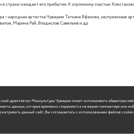
и в страхе ожидает его прибытия. К огромному счастью Хлестаков
ра – народная артистка Чувашии Татьяна Яфанова, заслуженные а
алов, Марина Рай, Владислав Савельев и др.
усский драмтеатр» Минкультуры Чувашии может использовать общеотраслеву
менты данных, которые временно сохраняются на вашем компьютере или моб
матривать данный сайт, Вы соглашаетесь с использованием файлов cookie 