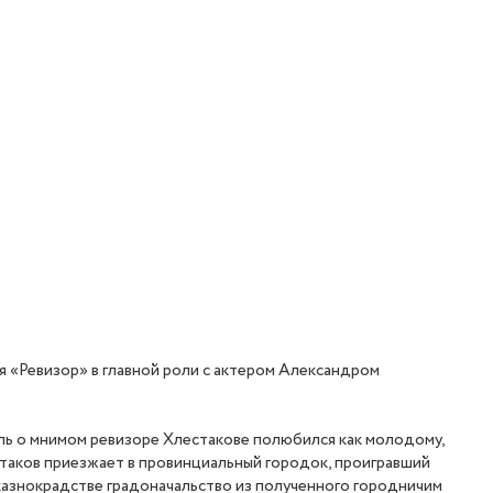
я
«Ревизор»
в главной роли с актером Александром
кль о мнимом ревизоре Хлестакове полюбился как молодому,
естаков приезжает в провинциальный городок, проигравший
 и казнокрадстве градоначальство из полученного городничим