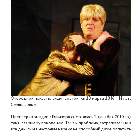
Очередной показ по акции состоится
23 марта 2016 г
.
На эт
Смышляевым.
Премьера комедии «Ревизор» состоялась 2 декабря 2010 год
так и старшему поколению. Тема и проблема, затрагиваемые 
все деньги и в настоящее время не способный даже оплатить 