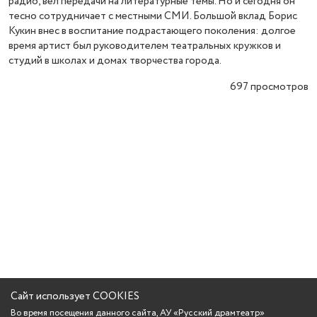
радио, вел передачи на литературные темы. Но и сегодня он
тесно сотрудничает с местными СМИ. Большой вклад Борис
Кукин внес в воспитание подрастающего поколения: долгое
время артист был руководителем театральных кружков и
студий в школах и домах творчества города.
697
просмотров
Сайт использует COOKIES
Во время посещения данного сайта, АУ «Русский драмтеатр»