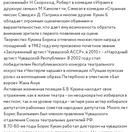
рассеянный» Н.Скороход, Роберт в комедии «Играем в
дружную семью» М.Камолетти, Сэмюэл в комедии «Странная
миссис Сэвидж» Д. Патрика и многие другие. Кукин Б.
обладает огромным сценическим обаянием и
выразительностью, что дает ему возможность обратить
внимание зрителя с первого появления на сцене.
Творчество Кукина Бориса отмечено множеством наград и
поощрений: в 1982 году ему присвоено почетное звание
«Заслуженный артист Чувашской АССР», в 2010 г. – «Народный
артист Чувашской Республики». В 2002 году стал
победителем Республиканского конкурса театрального
искусства «Чентерле чаршав» в номинации «Лучшая мужская
роль» за воплощение образа Петербоно в спектакле «Бал
воров» Жана Ануя.
Активная жизненная позиция Б.В. Кукина находит свое
отражение, как в жизни театра – он неоднократно избирался в
местком, так и на уровне города – четыре раза актер избирался
депутатом районных советов народных депутатов. Много лет
Борис Васильевич был членом правления Чувашского
отделения Союза театральных деятелей РФ.
В 70-80-ее годы Борис Кукин работал диктором на чувашском