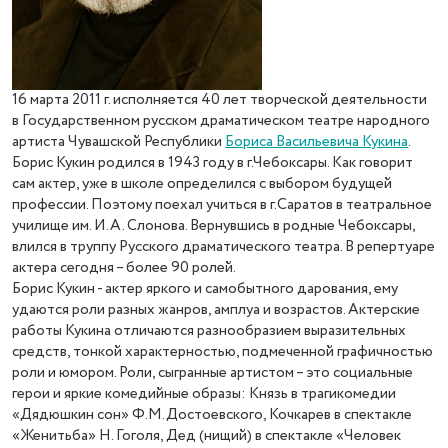
16 марта 2011 г. исполняется 40 лет творческой деятельности
в Государственном русском драматическом театре народного
артиста Чувашской Республики
Бориса Васильевича Кукина
.
Борис Кукин родился в 1943 году в г.Чебоксары. Как говорит
сам актер, уже в школе определился с выбором будущей
профессии. Поэтому поехал учиться в г.Саратов в театральное
училище им. И.А. Слонова. Вернувшись в родные Чебоксары,
влился в труппу Русского драматического театра. В репертуаре
актера сегодня – более 90 ролей.
Борис Кукин - актер яркого и самобытного дарования, ему
удаются роли разных жанров, амплуа и возрастов. Актерские
работы Кукина отличаются разнообразием выразительных
средств, тонкой характерностью, подмеченной графичностью
роли и юмором. Роли, сыгранные артистом – это социальные
герои и яркие комедийные образы: Князь в трагикомедии
«Дядюшкин сон» Ф.М.Достоевского, Кочкарев в спектакле
«Женитьба» Н. Гоголя, Дед (нищий) в спектакле «Человек