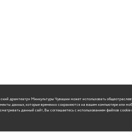
усский драмтеатр» Минкультуры Чувашии может использовать общеотраслеву
менты данных, которые временно сохраняются на вашем компьютере или моб
матривать данный сайт, Вы соглашаетесь с использованием файлов cookie 