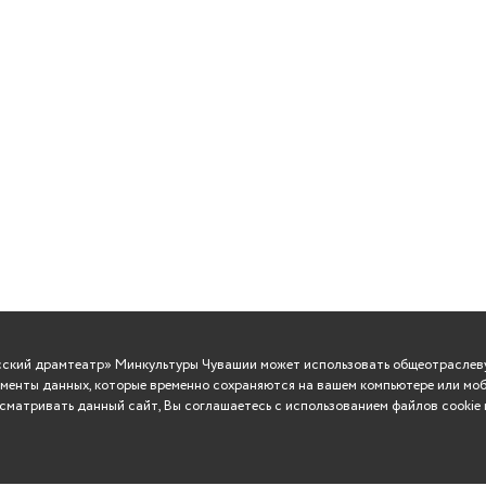
усский драмтеатр» Минкультуры Чувашии может использовать общеотраслеву
менты данных, которые временно сохраняются на вашем компьютере или моб
матривать данный сайт, Вы соглашаетесь с использованием файлов cookie 